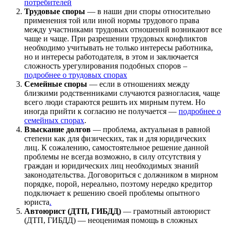
потребителей
Трудовые споры
— в наши дни споры относительно
применения той или иной нормы трудового права
между участниками трудовых отношений возникают все
чаще и чаще. При разрешении трудовых конфликтов
необходимо учитывать не только интересы работника,
но и интересы работодателя, в этом и заключается
сложность урегулирования подобных споров –
подробнее о трудовых спорах
Семейные споры
— если в отношениях между
близкими родственниками случаются разногласия, чаще
всего люди стараются решить их мирным путем. Но
иногда прийти к согласию не получается —
подробнее о
семейных спорах
.
Взыскание долгов
— проблема, актуальная в равной
степени как для физических, так и для юридических
лиц. К сожалению, самостоятельное решение данной
проблемы не всегда возможно, в силу отсутствия у
граждан и юридических лиц необходимых знаний
законодательства. Договориться с должником в мирном
порядке, порой, нереально, поэтому нередко кредитор
подключает к решению своей проблемы опытного
юриста
.
Автоюрист (ДТП, ГИБДД)
— грамотный автоюрист
(ДТП, ГИБДД) — неоценимая помощь в сложных