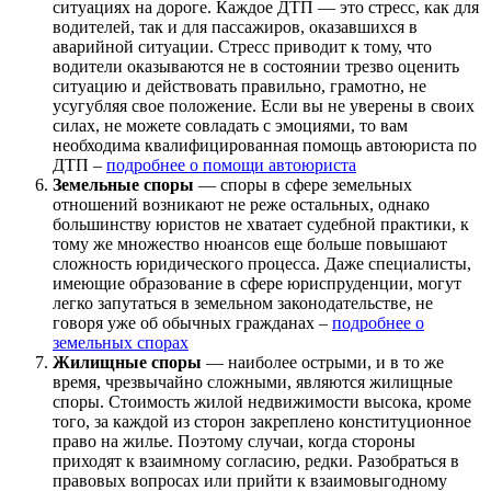
ситуациях на дороге. Каждое ДТП — это стресс, как для
водителей, так и для пассажиров, оказавшихся в
аварийной ситуации. Стресс приводит к тому, что
водители оказываются не в состоянии трезво оценить
ситуацию и действовать правильно, грамотно, не
усугубляя свое положение. Если вы не уверены в своих
силах, не можете совладать с эмоциями, то вам
необходима квалифицированная помощь автоюриста по
ДТП –
подробнее о помощи автоюриста
Земельные споры
— споры в сфере земельных
отношений возникают не реже остальных, однако
большинству юристов не хватает судебной практики, к
тому же множество нюансов еще больше повышают
сложность юридического процесса. Даже специалисты,
имеющие образование в сфере юриспруденции, могут
легко запутаться в земельном законодательстве, не
говоря уже об обычных гражданах –
подробнее о
земельных спорах
Жилищные споры
— наиболее острыми, и в то же
время, чрезвычайно сложными, являются жилищные
споры. Стоимость жилой недвижимости высока, кроме
того, за каждой из сторон закреплено конституционное
право на жилье. Поэтому случаи, когда стороны
приходят к взаимному согласию, редки. Разобраться в
правовых вопросах или прийти к взаимовыгодному