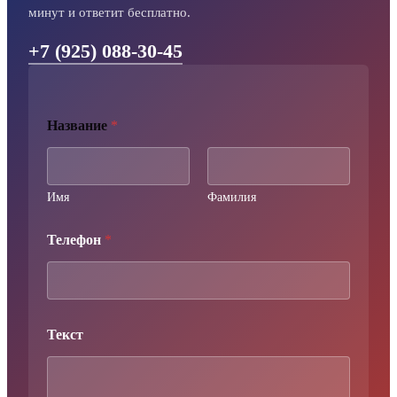
минут и ответит бесплатно.
+7 (925) 088-30-45
Н
Название
*
а
з
в
а
н
Имя
Фамилия
и
е
Телефон
*
Т
е
к
с
т
Т
Текст
е
л
е