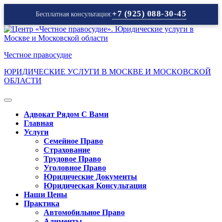
+7 (925) 088-30-45
Бесплатная консультация:
Перейти
к
содержимому
Честное правосудие
ЮРИДИЧЕСКИЕ УСЛУГИ В МОСКВЕ И МОСКОВСКОЙ
ОБЛАСТИ
Кнопка
Открыть
Адвокат Рядом С Вами
Главная
Услуги
Семейное Право
Страхование
Трудовое Право
Уголовное Право
Юридические Документы
Юридическая Консультация
Наши Цены
Практика
Автомобильное Право
Алименты