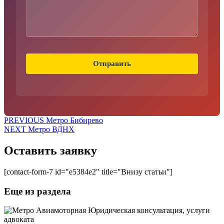
ф
о
н
Отправить
Навигация
Предыдущая
PREVIOUS
Метро Бибирево
Следующая
запись:
NEXT
Метро ВДНХ
по
запись:
записям
Оставить заявку
[contact-form-7 id="e5384e2" title="Внизу статьи"]
Еще из раздела