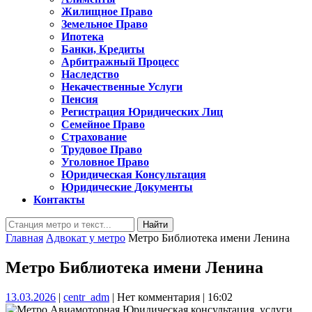
Жилищное Право
Земельное Право
Ипотека
Банки, Кредиты
Арбитражный Процесс
Наследство
Некачественные Услуги
Пенсия
Регистрация Юридических Лиц
Семейное Право
Страхование
Трудовое Право
Уголовное Право
Юридическая Консультация
Юридические Документы
Контакты
Кнопка
Найти:
Закрыть
Главная
Адвокат у метро
Метро Библиотека имени Ленина
Метро Библиотека имени Ленина
13.03.2026
centr_adm
13.03.2026
|
centr_adm
|
Нет комментария
|
16:02