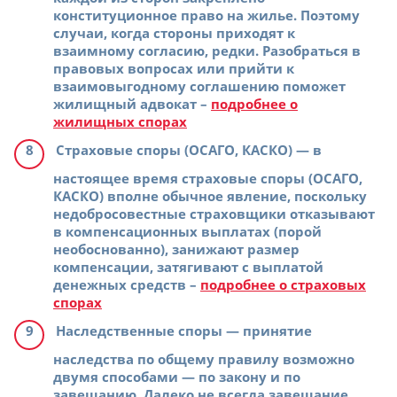
конституционное право на жилье. Поэтому
случаи, когда стороны приходят к
взаимному согласию, редки. Разобраться в
правовых вопросах или прийти к
взаимовыгодному соглашению поможет
жилищный адвокат –
подробнее о
жилищных спорах
Страховые споры (ОСАГО, КАСКО)
— в
настоящее время страховые споры (ОСАГО,
КАСКО) вполне обычное явление, поскольку
недобросовестные страховщики отказывают
в компенсационных выплатах (порой
необоснованно), занижают размер
компенсации, затягивают с выплатой
денежных средств –
подробнее о страховых
спорах
Наследственные споры
— принятие
наследства по общему правилу возможно
двумя способами — по закону и по
завещанию. Далеко не всегда завещание