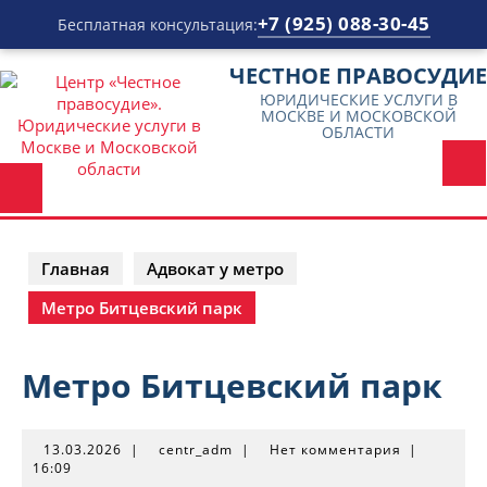
+7 (925) 088-30-45
Бесплатная консультация:
Перейти
ЧЕСТНОЕ ПРАВОСУДИЕ
к
ЮРИДИЧЕСКИЕ УСЛУГИ В
содержимому
МОСКВЕ И МОСКОВСКОЙ
ОБЛАСТИ
Главная
Адвокат у метро
Метро Битцевский парк
Метро Битцевский парк
13.03.2026
centr_adm
13.03.2026
|
centr_adm
|
Нет комментария
|
16:09