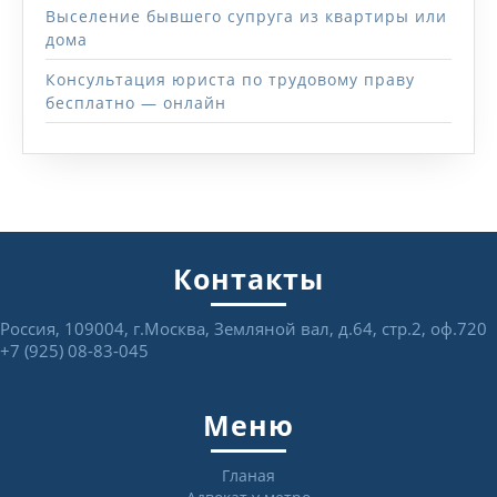
Выселение бывшего супруга из квартиры или
дома
Консультация юриста по трудовому праву
бесплатно — онлайн
Контакты
Россия, 109004, г.Москва, Земляной вал, д.64, стр.2, оф.720
+7 (925) 08-83-045
Меню
Гланая