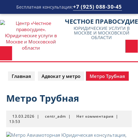
+7 (925) 088-30-45
Бесплатная консультация:
Перейти
ЧЕСТНОЕ ПРАВОСУДИЕ
к
ЮРИДИЧЕСКИЕ УСЛУГИ В
содержимому
МОСКВЕ И МОСКОВСКОЙ
ОБЛАСТИ
Главная
Адвокат у метро
Метро Трубная
Метро Трубная
13.03.2026
centr_adm
13.03.2026
|
centr_adm
|
Нет комментария
|
13:53