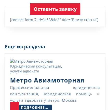
е
Оставить заявку
ф
о
н
[contact-form-7 id="e5384e2" title="Внизу статьи"]
Еще из раздела
Метро
Метро Авиамоторная
Авиамо
Профессиональная юридическая
консультация, юридическая помощь и
услуги адвоката у метро, Москва
ПОДРОБНЕЕ...
ПОДРОБНЕЕ...