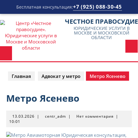
+7 (925) 088-30-45
Бесплатная консультация:
Перейти
ЧЕСТНОЕ ПРАВОСУДИЕ
к
ЮРИДИЧЕСКИЕ УСЛУГИ В
содержимому
МОСКВЕ И МОСКОВСКОЙ
ОБЛАСТИ
Главная
Адвокат у метро
Метро Ясенево
Метро Ясенево
13.03.2026
centr_adm
13.03.2026
|
centr_adm
|
Нет комментария
|
10:01