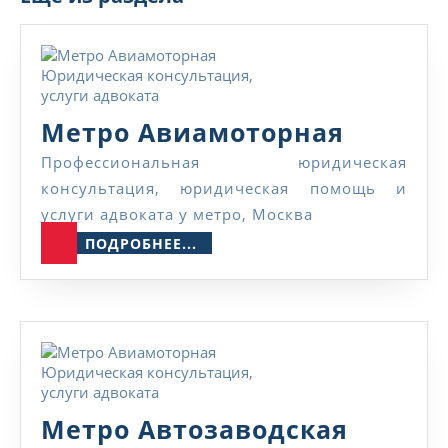
а
н
и
е
Метро
Метро Авиамоторная
Авиамо
Профессиональная юридическая
консультация, юридическая помощь и
услуги адвоката у метро, Москва
ПОДРОБНЕЕ...
ПОДРОБНЕЕ...
Метро
Метро Автозаводская