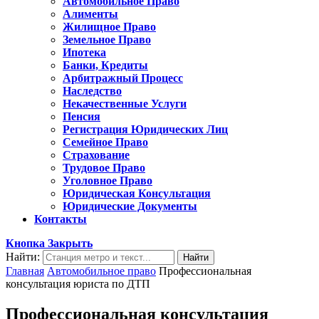
Автомобильное Право
Алименты
Жилищное Право
Земельное Право
Ипотека
Банки, Кредиты
Арбитражный Процесс
Наследство
Некачественные Услуги
Пенсия
Регистрация Юридических Лиц
Семейное Право
Страхование
Трудовое Право
Уголовное Право
Юридическая Консультация
Юридические Документы
Контакты
Кнопка Закрыть
Найти:
Главная
Автомобильное право
Профессиональная
консультация юриста по ДТП
Профессиональная консультация