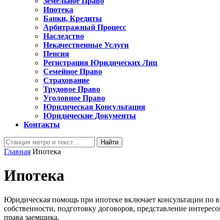
Земельное Право
Ипотека
Банки, Кредиты
Арбитражный Процесс
Наследство
Некачественные Услуги
Пенсия
Регистрация Юридических Лиц
Семейное Право
Страхование
Трудовое Право
Уголовное Право
Юридическая Консультация
Юридические Документы
Контакты
Кнопка
Найти:
Закрыть
Главная
Ипотека
Ипотека
Юридическая помощь при ипотеке включает консультации по в
собственности, подготовку договоров, представление интерес
права заемщика.