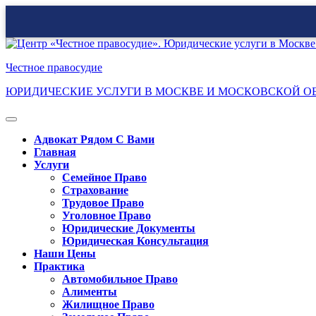
Перейти
к
Честное правосудие
содержимому
ЮРИДИЧЕСКИЕ УСЛУГИ В МОСКВЕ И МОСКОВСКОЙ О
Кнопка
Открыть
Адвокат Рядом С Вами
Главная
Услуги
Семейное Право
Страхование
Трудовое Право
Уголовное Право
Юридические Документы
Юридическая Консультация
Наши Цены
Практика
Автомобильное Право
Алименты
Жилищное Право