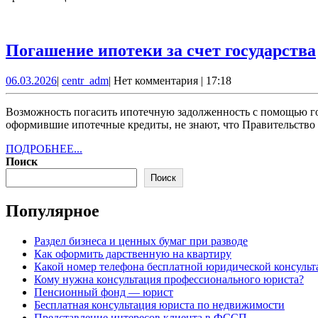
Погашение ипотеки за счет государства
06.03.2026
centr_adm
06.03.2026
|
centr_adm
|
Нет комментария
|
17:18
Возможность погасить ипотечную задолженность с помощью государственного компенсационного фонда: легко ли обойтись без содействия юриста? До сей поры многие россияне,
оформившие ипотечные кредиты, не знают, что Правительство 
ПОДРОБНЕЕ...
ПОДРОБНЕЕ...
Поиск
Поиск
Популярное
Раздел бизнеса и ценных бумаг при разводе
Как оформить дарственную на квартиру
Какой номер телефона бесплатной юридической консуль
Кому нужна консультация профессионального юриста?
Пенсионный фонд — юрист
Бесплатная консультация юриста по недвижимости
Представление интересов клиента в ФССП