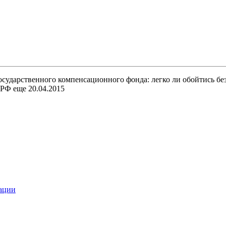
Погашение
ипотеки
за
счет
государства
РФ еще 20.04.2015
тации