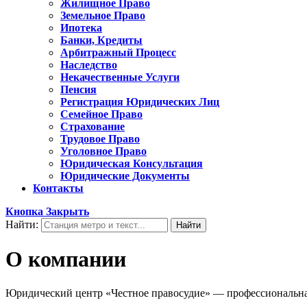
Жилищное Право
Земельное Право
Ипотека
Банки, Кредиты
Арбитражный Процесс
Наследство
Некачественные Услуги
Пенсия
Регистрация Юридических Лиц
Семейное Право
Страхование
Трудовое Право
Уголовное Право
Юридическая Консультация
Юридические Документы
Контакты
Кнопка Закрыть
Найти:
О компании
Юридический центр «Честное правосудие» — профессиональная