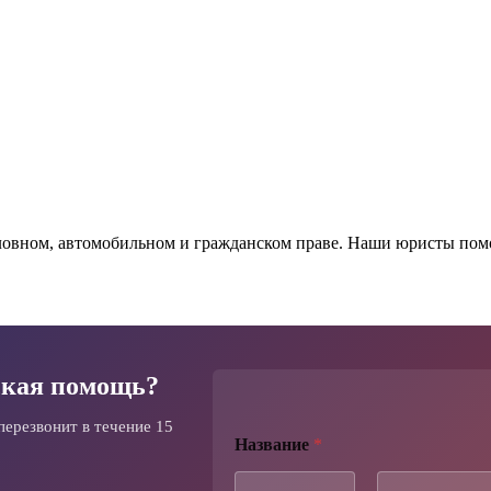
овном, автомобильном и гражданском праве. Наши юристы помог
кая помощь?
перезвонит в течение 15
Т
Название
*
е
к
с