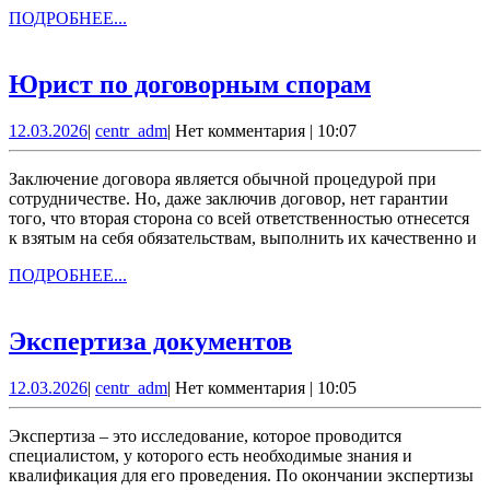
ПОДРОБНЕЕ...
ПОДРОБНЕЕ...
Юрист
Юрист по договорным спорам
по
12.03.2026
centr_adm
12.03.2026
|
centr_adm
|
Нет комментария
|
10:07
договорн
спорам
Заключение договора является обычной процедурой при
сотрудничестве. Но, даже заключив договор, нет гарантии
того, что вторая сторона со всей ответственностью отнесется
к взятым на себя обязательствам, выполнить их качественно и
ПОДРОБНЕЕ...
ПОДРОБНЕЕ...
Экспертиза
Экспертиза документов
документов
12.03.2026
centr_adm
12.03.2026
|
centr_adm
|
Нет комментария
|
10:05
Экспертиза – это исследование, которое проводится
специалистом, у которого есть необходимые знания и
квалификация для его проведения. По окончании экспертизы