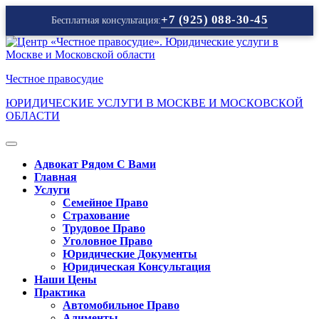
+7 (925) 088-30-45
Бесплатная консультация:
Перейти
к
содержимому
Честное правосудие
ЮРИДИЧЕСКИЕ УСЛУГИ В МОСКВЕ И МОСКОВСКОЙ
ОБЛАСТИ
Кнопка
Открыть
Адвокат Рядом С Вами
Главная
Услуги
Семейное Право
Страхование
Трудовое Право
Уголовное Право
Юридические Документы
Юридическая Консультация
Наши Цены
Практика
Автомобильное Право
Алименты