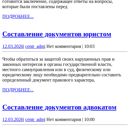
готовится заключение, содержащее ответы на вопросы,
которые были поставлены перед
ПОДРОБНЕЕ...
ПОДРОБНЕЕ...
Соста
Составление документов юристом
докум
12.03.2026
centr_adm
12.03.2026
|
centr_adm
|
Нет комментария
|
10:03
юрис
Чтобы обратиться за защитой своих нарушенных прав и
законных интересов в органы государственной власти,
местного самоуправления или в суд, физическому или
юридическому лицу необходимо предварительно составить
определенный документ правового характера,
ПОДРОБНЕЕ...
ПОДРОБНЕЕ...
Сос
Составление документов адвокатом
док
12.03.2026
centr_adm
12.03.2026
|
centr_adm
|
Нет комментария
|
10:00
адв