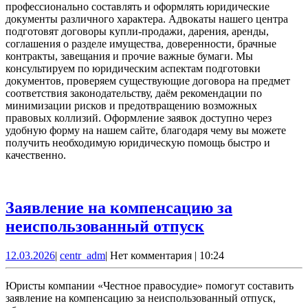
профессионально составлять и оформлять юридические
документы различного характера. Адвокаты нашего центра
подготовят договоры купли-продажи, дарения, аренды,
соглашения о разделе имущества, доверенности, брачные
контракты, завещания и прочие важные бумаги. Мы
консультируем по юридическим аспектам подготовки
документов, проверяем существующие договора на предмет
соответствия законодательству, даём рекомендации по
минимизации рисков и предотвращению возможных
правовых коллизий. Оформление заявок доступно через
удобную форму на нашем сайте, благодаря чему вы можете
получить необходимую юридическую помощь быстро и
качественно.
Заявление на компенсацию за
Заявление
неиспользованный отпуск
на
12.03.2026
centr_adm
12.03.2026
|
centr_adm
|
Нет комментария
|
10:24
компенсацию
за
Юристы компании «Честное правосудие» помогут составить
неиспользов
заявление на компенсацию за неиспользованный отпуск,