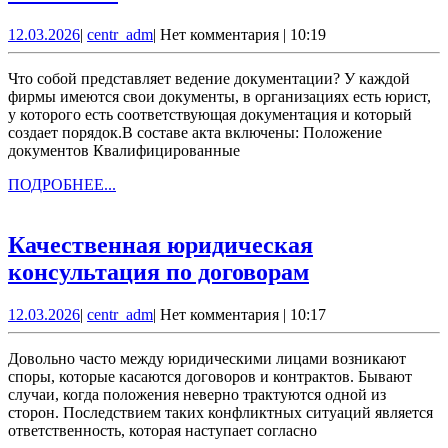
юридической
12.03.2026
centr_adm
12.03.2026
|
centr_adm
|
Нет комментария
|
10:19
документации
компании
Что собой представляет ведение документации? У каждой
фирмы имеются свои документы, в организациях есть юрист,
у которого есть соответствующая документация и который
создает порядок.В составе акта включены: Положение
документов Квалифицированные
ПОДРОБНЕЕ...
ПОДРОБНЕЕ...
Качественная юридическая
Качественн
консультация по договорам
юридическа
12.03.2026
centr_adm
12.03.2026
|
centr_adm
|
Нет комментария
|
10:17
консультаци
по
Довольно часто между юридическими лицами возникают
договорам
споры, которые касаются договоров и контрактов. Бывают
случаи, когда положения неверно трактуются одной из
сторон. Последствием таких конфликтных ситуаций является
ответственность, которая наступает согласно