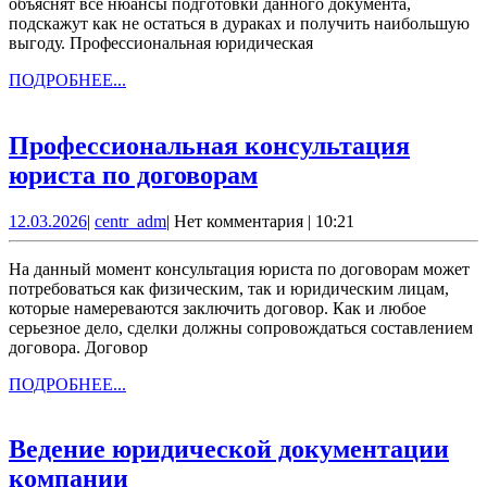
объяснят все нюансы подготовки данного документа,
отпуск
подскажут как не остаться в дураках и получить наибольшую
выгоду. Профессиональная юридическая
ПОДРОБНЕЕ...
ПОДРОБНЕЕ...
Профессиональная консультация
Профессиональная
юриста по договорам
консультация
12.03.2026
centr_adm
12.03.2026
|
centr_adm
|
Нет комментария
|
10:21
юриста
по
На данный момент консультация юриста по договорам может
договорам
потребоваться как физическим, так и юридическим лицам,
которые намереваются заключить договор. Как и любое
серьезное дело, сделки должны сопровождаться составлением
договора. Договор
ПОДРОБНЕЕ...
ПОДРОБНЕЕ...
Ведение юридической документации
Ведение
компании