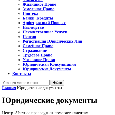
Жилищное Право
Земельное Право
Ипотека
Банки, Кредиты
Арбитражный Процесс
Наследство
Некачественные Услуги
Пенсия
Регистрация Юридических Лиц
Семейное Право
Страхование
Трудовое Право
Уголовное Право
Юридическая Консультация
Юридические Документы
Контакты
Кнопка
Найти:
Закрыть
Главная
Юридические документы
Юридические документы
Центр «Честное правосудие» помогает клиентам