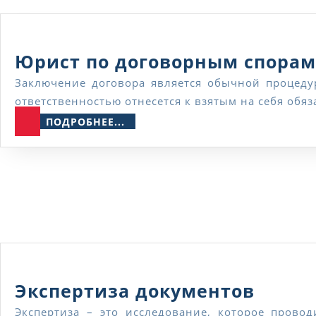
Юрист по договорным спорам
Заключение договора является обычной процедурой при сотрудничестве. Но, даже заключив договор, нет гарантии того, что вторая сторона со всей
ответственностью отнесется к взятым на себя обя
ПОДРОБНЕЕ...
ПОДРОБНЕЕ...
Экспе
Экспертиза документов
докум
Экспертиза – это исследование, которое проводится специалистом, у которого есть необходимые знания и квалификация для его проведения. По