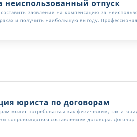
Зая
а неиспользованный отпуск
на
 дураках и получить наибольшую выгоду. Профессион
ком
за
неи
отп
Профе
ция юриста по договорам
консу
жны сопровождаться составлением договора. Договор
юрист
по