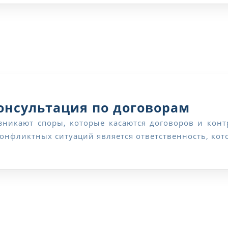
догов
Каче
онсультация по договорам
юрид
конфликтных ситуаций является ответственность, кото
конс
по
дого