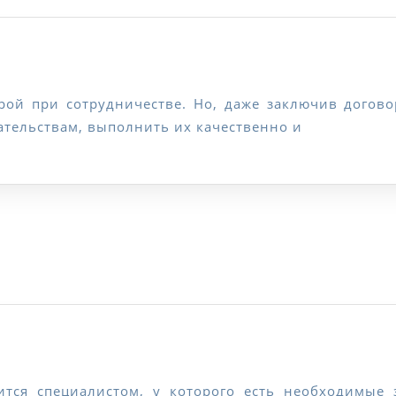
Юрист
по
зательствам, выполнить их качественно и
договорным
спорам
ртиза
ентов