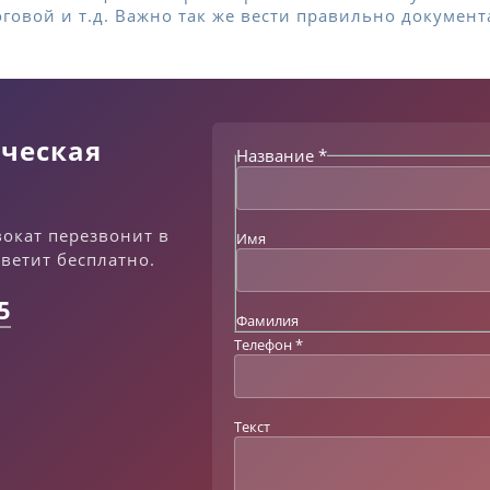
оговой и т.д. Важно так же вести правильно документ
ческая
Название
*
Т
е
л
е
вокат перезвонит в
Имя
ф
тветит бесплатно.
о
н
5
Т
Фамилия
е
Телефон
*
к
с
т
Н
Текст
а
з
в