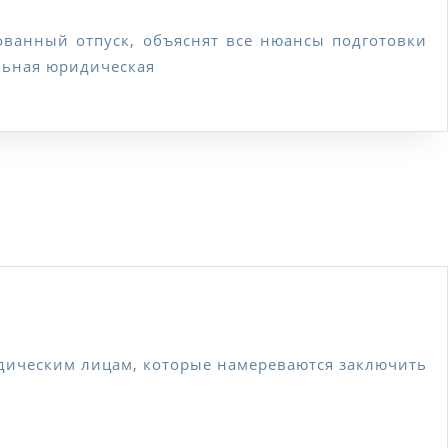
вление
альная юридическая
пенсацию
спользованный
уск
ссиональная
льтация
а