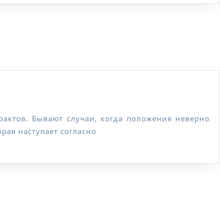
орам
ственная
ическая
рая наступает согласно
ультация
ворам