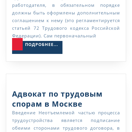
соглашение об
работодателя, в обязательном порядке
изменениях трудового
должны быть оформлены дополнительным
Какие
договора
соглашением к нему (это регламентируется
статьей 72 Трудового кодекса Российской
последствия
Федерации). Сам первоначальный
для
ПОДРОБНЕЕ...
ПОДРОБНЕЕ...
работника
влечет
его
отказ
подписать
Адвокат по трудовым
дополнительное
Адвокат
спорам в Москве
соглашение
по
Введение Неотъемлемой частью процесса
об
трудоустройства является подписание
трудовым
обеими сторонами трудового договора, в
изменениях