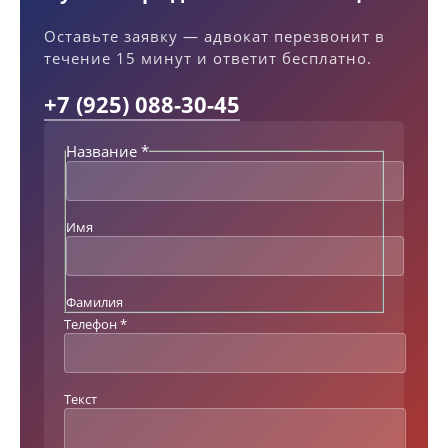
Оставьте заявку — адвокат перезвонит в
течение 15 минут и ответит бесплатно.
+7 (925) 088-30-45
Название
*
Имя
Фамилия
Т
Телефон
*
е
л
е
Текст
ф
о
н