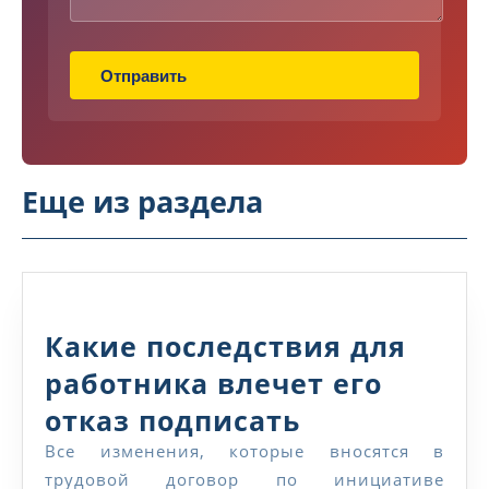
Н
а
з
Отправить
в
а
н
и
е
Еще из раздела
Т
е
к
с
т
Какие последствия для
работника влечет его
отказ подписать
дополнительное
Все изменения, которые вносятся в
трудовой договор по инициативе