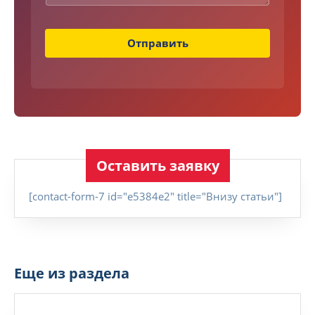
Т
е
к
с
Отправить
т
Т
е
л
е
ф
о
н
Оставить заявку
[contact-form-7 id="e5384e2" title="Внизу статьи"]
Еще из раздела