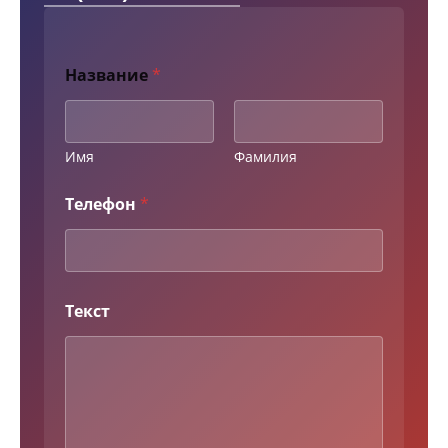
Название
*
Имя
Фамилия
Телефон
*
Н
Текст
а
з
в
а
н
и
е