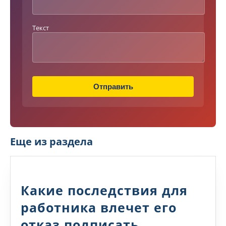
с
т
Н
Текст
а
з
в
а
н
и
Отправить
е
Еще из раздела
Какие последствия для
работника влечет его
отказ подписать