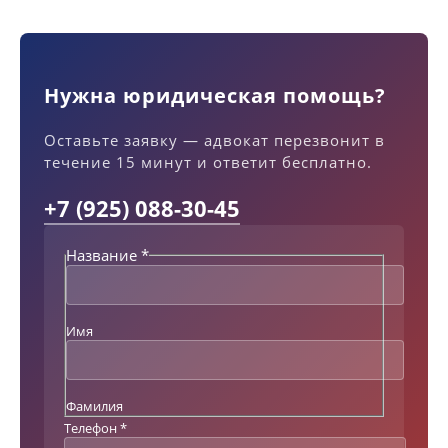
Нужна юридическая помощь?
Оставьте заявку — адвокат перезвонит в
течение 15 минут и ответит бесплатно.
+7 (925) 088-30-45
Название
*
Т
е
л
е
Имя
ф
о
н
Т
Фамилия
е
Телефон
*
к