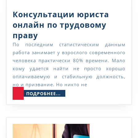
об
Консультации юриста
изменениях
онлайн по трудовому
трудового
Консультации
праву
договора
юриста
По последним статистическим данным
работа занимает у взрослого современного
онлайн
человека практически 80% времени. Мало
по
кому удается найти не просто хорошо
трудовому
оплачиваемую и стабильную должность,
но и призвание. Но никто не
праву
ПОДРОБНЕЕ...
ПОДРОБНЕЕ...