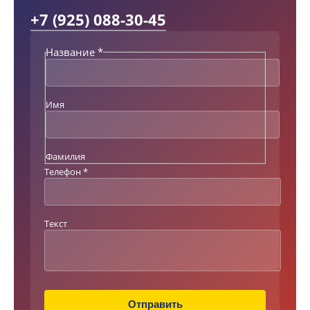
+7 (925) 088-30-45
Название
*
Имя
Фамилия
Т
Телефон
*
е
к
с
Текст
т
Н
а
з
в
а
Отправить