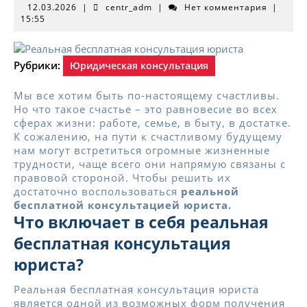
12.03.2026
centr_adm
12.03.2026
|
centr_adm
|
Нет комментария
|
15:55
Рубрики:
Юридическая консультация
Мы все хотим быть по-настоящему счастливы.
Но что такое счастье – это равновесие во всех
сферах жизни: работе, семье, в быту, в достатке.
К сожалению, на пути к счастливому будущему
нам могут встретиться огромные жизненные
трудности, чаще всего они напрямую связаны с
правовой стороной. Чтобы решить их
достаточно воспользоваться
реальной
бесплатной консультацией юриста.
Что включает в себя реальная
бесплатная консультация
юриста?
Реальная бесплатная консультация юриста
является одной из возможных форм получения