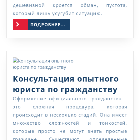
в
дешевизной кроется обман, пустота,
который лишь усугубит ситуацию.
городе
ПОДРОБНЕЕ...
Москва
ПОДРОБНЕЕ...
Консультация опытного
Конс
юриста по гражданству
опыт
Оформление официального гражданства ‒
это сложная процедура, которая
юрис
происходит в несколько стадий. Она имеет
по
множество сложностей и тонкостей,
граж
которые просто не могут знать простые
граждане. Существуют определенные