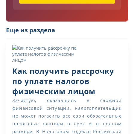
н
и
е
Т
е
Еще из раздела
л
е
ф
о
н
Как получить рассрочку
по уплате налогов
Как
физическим лицом
получит
Зачастую, оказавшись в сложной
финансовой ситуации, налогоплательщик
рассрочк
не может погасить все свои обязательные
по
налоговые платежи в срок и в полном
уплате
размере. В Налоговом кодексе Российской