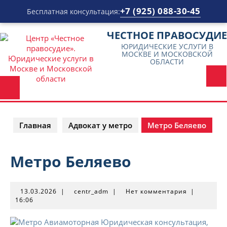
+7 (925) 088-30-45
Бесплатная консультация:
Перейти
ЧЕСТНОЕ ПРАВОСУДИЕ
к
ЮРИДИЧЕСКИЕ УСЛУГИ В
содержимому
МОСКВЕ И МОСКОВСКОЙ
ОБЛАСТИ
Главная
Адвокат у метро
Метро Беляево
Метро Беляево
13.03.2026
centr_adm
13.03.2026
|
centr_adm
|
Нет комментария
|
16:06