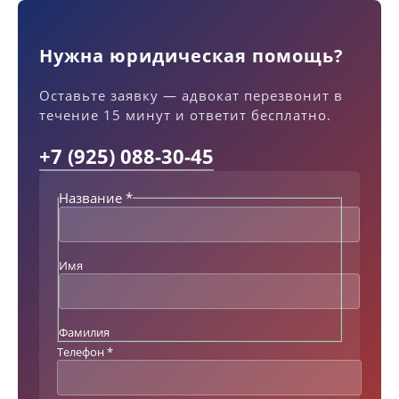
Нужна юридическая помощь?
Оставьте заявку — адвокат перезвонит в
течение 15 минут и ответит бесплатно.
+7 (925) 088-30-45
Название
*
Т
е
к
с
Имя
т
Т
е
л
Фамилия
е
Телефон
*
ф
о
н