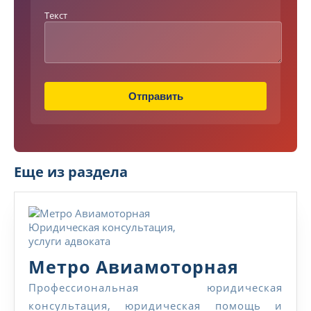
Н
Текст
а
з
в
а
н
и
Отправить
е
Еще из раздела
Метро
Метро Авиамоторная
Авиамо
Профессиональная юридическая
консультация, юридическая помощь и