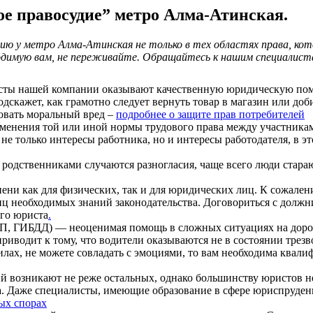
е правосудие” метро Алма-Атинская.
ю у метро Алма-Атинская не только в тех областях права, ко
ходимую вам, не переживайте. Обращайтесь к нашим специалиста
ы нашей компании оказывают качественную юридическую помо
скажет, как грамотно следует вернуть товар в магазин или доб
ровать моральный вред –
подробнее о защите прав потребителей
енения той или иной нормы трудового права между участникам
е только интересы работника, но и интересы работодателя, в э
одственниками случаются разногласия, чаще всего люди стара
пени как для физических, так и для юридических лиц. К сожале
иц необходимых знаний законодательства. Договориться с должн
го юриста
.
 ГИБДД) — неоценимая помощь в сложных ситуациях на дороге.
риводит к тому, что водители оказываются не в состоянии трезв
силах, не можете совладать с эмоциями, то вам необходима кв
 возникают не реже остальных, однако большинству юристов не
Даже специалисты, имеющие образование в сфере юриспруденции
ых спорах