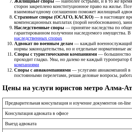
Жилищные споры
— наиболее острыми, и в то же врем
сторон закреплено конституционное право на жилье. Поэт
взаимовыгодному соглашению поможет жилищный адво
Страховые споры (ОСАГО, КАСКО)
— в настоящее вр
компенсационных выплатах (порой необоснованно), зани
Наследственные споры
— принятие наследства по общем
гарантированном получении наследуемого имущества. В 
наследственных спорах
Адвокат по военным делам
— каждый военнослужащий яв
нормы законодательства, но и отдельные нормативные ак
Споры с туристическими компаниями
— большинство р
проходит гладко. Увы, но далеко не каждый туроператор 
компаниями
Споры с авиакомпаниями
— услугами авиакомпаний в н
постоянными перелетами, решая деловые вопросы, работ
Цены на услуги юристов метро Алма-А
Предварительная консультация и изучение документов on-line
Консультация адвоката в офисе
Выезд адвоката