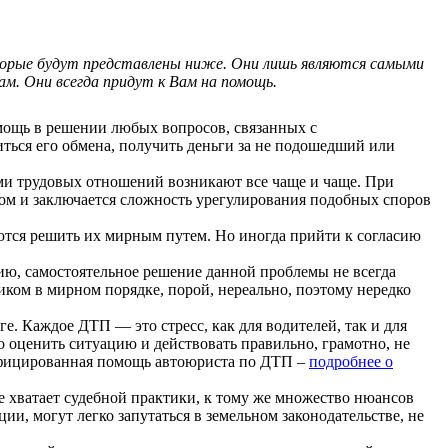
торые будут представлены ниже. Они лишь являются самыми
м. Они всегда придут к Вам на помощь.
щь в решении любых вопросов, связанных с
иться его обмена, получить деньги за не подошедший или
и трудовых отношений возникают все чаще и чаще. При
том и заключается сложность урегулирования подобных споров
ются решить их мирным путем. Но иногда прийти к согласию
нию, самостоятельное решение данной проблемы не всегда
иком в мирном порядке, порой, нереально, поэтому нередко
 Каждое ДТП — это стресс, как для водителей, так и для
о оценить ситуацию и действовать правильно, грамотно, не
алифицированная помощь автоюриста по ДТП –
подробнее о
 хватает судебной практики, к тому же множество нюансов
, могут легко запутаться в земельном законодательстве, не