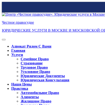
Перейти
к
Честное правосудие
содержимому
ЮРИДИЧЕСКИЕ УСЛУГИ В МОСКВЕ И МОСКОВСКОЙ О
Кнопка
Открыть
Адвокат Рядом С Вами
Главная
Услуги
Семейное Право
Страхование
Трудовое Право
Уголовное Право
Юридические Документы
Юридическая Консультация
Наши Цены
Практика
Автомобильное Право
Алименты
Жилищное Право