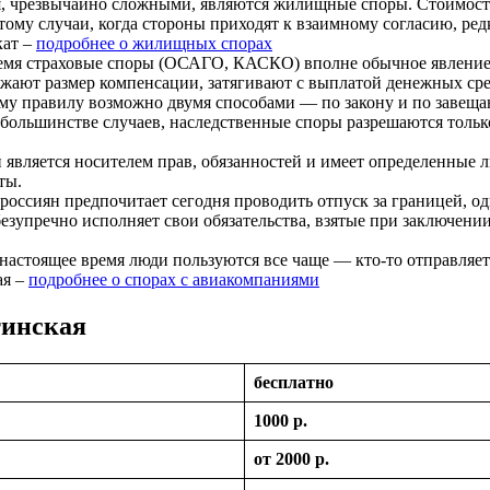
я, чрезвычайно сложными, являются жилищные споры. Стоимость
ому случаи, когда стороны приходят к взаимному согласию, ред
кат –
подробнее о жилищных спорах
емя страховые споры (ОСАГО, КАСКО) вполне обычное явление,
жают размер компенсации, затягивают с выплатой денежных ср
у правилу возможно двумя способами — по закону и по завещани
большинстве случаев, наследственные споры разрешаются тольк
ляется носителем прав, обязанностей и имеет определенные л
ты.
оссиян предпочитает сегодня проводить отпуск за границей, од
безупречно исполняет свои обязательства, взятые при заключени
астоящее время люди пользуются все чаще — кто-то отправляетс
ая –
подробнее о спорах с авиакомпаниями
тинская
бесплатно
1000 р.
от 2000 р.