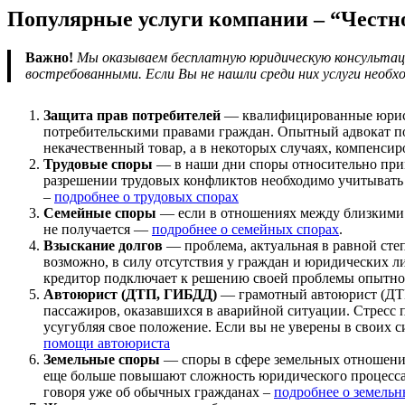
Популярные услуги компании – “Честно
Важно!
Мы оказываем бесплатную юридическую консультаци
востребованными. Если Вы не нашли среди них услуги необ
Защита прав потребителей
— квалифицированные юрист
потребительскими правами граждан. Опытный адвокат под
некачественный товар, а в некоторых случаях, компенси
Трудовые споры
— в наши дни споры относительно прим
разрешении трудовых конфликтов необходимо учитывать н
–
подробнее о трудовых спорах
Семейные споры
— если в отношениях между близкими р
не получается —
подробнее о семейных спорах
.
Взыскание долгов
— проблема, актуальная в равной сте
возможно, в силу отсутствия у граждан и юридических л
кредитор подключает к решению своей проблемы опытно
Автоюрист (ДТП, ГИБДД)
— грамотный автоюрист (ДТП,
пассажиров, оказавшихся в аварийной ситуации. Стресс п
усугубляя свое положение. Если вы не уверены в своих 
помощи автоюриста
Земельные споры
— споры в сфере земельных отношений
еще больше повышают сложность юридического процесса. 
говоря уже об обычных гражданах –
подробнее о земельн