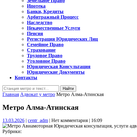
Земельное Право
Ипотека
Банки, Кредиты
Арбитражный Процесс
Наследство
Некачественные Услуги
Пенсия
Регистрация Юридических Лиц
Семейное Право
Страхование
Трудовое Право
Уголовное Право
Юридическая Консультация
Юридические Документы
Контакты
Кнопка
Найти:
Закрыть
Главная
Адвокат у метро
Метро Алма-Атинская
Метро Алма-Атинская
13.03.2026
centr_adm
13.03.2026
|
centr_adm
|
Нет комментария
|
16:09
Рубрики: