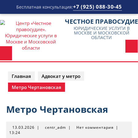
+7 (925) 088-30-45
Бесплатная консультация:
Перейти
ЧЕСТНОЕ ПРАВОСУДИЕ
к
ЮРИДИЧЕСКИЕ УСЛУГИ В
содержимому
МОСКВЕ И МОСКОВСКОЙ
ОБЛАСТИ
Главная
Адвокат у метро
Метро Чертановская
Метро Чертановская
13.03.2026
centr_adm
13.03.2026
|
centr_adm
|
Нет комментария
|
13:24