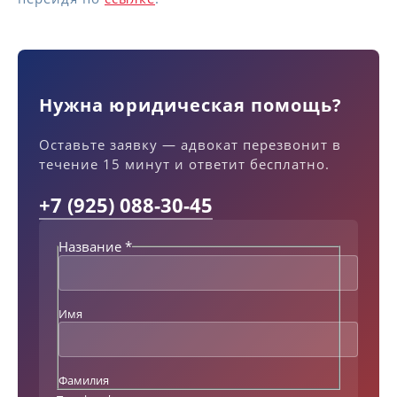
Нужна юридическая помощь?
Оставьте заявку — адвокат перезвонит в
течение 15 минут и ответит бесплатно.
+7 (925) 088-30-45
Название
*
Н
а
з
в
Имя
а
н
и
е
Фамилия
Т