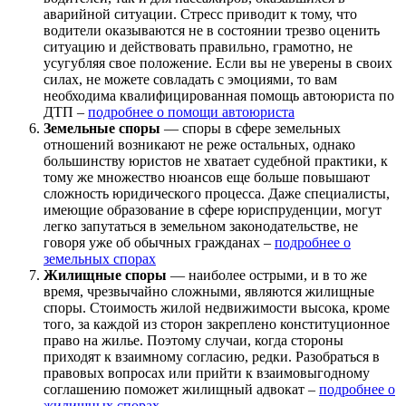
аварийной ситуации. Стресс приводит к тому, что
водители оказываются не в состоянии трезво оценить
ситуацию и действовать правильно, грамотно, не
усугубляя свое положение. Если вы не уверены в своих
силах, не можете совладать с эмоциями, то вам
необходима квалифицированная помощь автоюриста по
ДТП –
подробнее о помощи автоюриста
Земельные споры
— споры в сфере земельных
отношений возникают не реже остальных, однако
большинству юристов не хватает судебной практики, к
тому же множество нюансов еще больше повышают
сложность юридического процесса. Даже специалисты,
имеющие образование в сфере юриспруденции, могут
легко запутаться в земельном законодательстве, не
говоря уже об обычных гражданах –
подробнее о
земельных спорах
Жилищные споры
— наиболее острыми, и в то же
время, чрезвычайно сложными, являются жилищные
споры. Стоимость жилой недвижимости высока, кроме
того, за каждой из сторон закреплено конституционное
право на жилье. Поэтому случаи, когда стороны
приходят к взаимному согласию, редки. Разобраться в
правовых вопросах или прийти к взаимовыгодному
соглашению поможет жилищный адвокат –
подробнее о
жилищных спорах