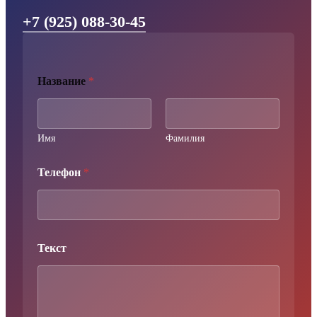
+7 (925) 088-30-45
Название
*
Имя
Фамилия
Н
Телефон
*
а
з
в
а
н
и
Текст
е
Т
е
к
с