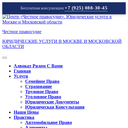
+7 (925) 088-30-45
Бесплатная консультация:
Перейти
к
содержимому
Честное правосудие
ЮРИДИЧЕСКИЕ УСЛУГИ В МОСКВЕ И МОСКОВСКОЙ
ОБЛАСТИ
Кнопка
Открыть
Адвокат Рядом С Вами
Главная
Услуги
Семейное Право
Страхование
Трудовое Право
Уголовное Право
Юридические Документы
Юридическая Консультация
Наши Цены
Практика
Автомобильное Право
Алименты