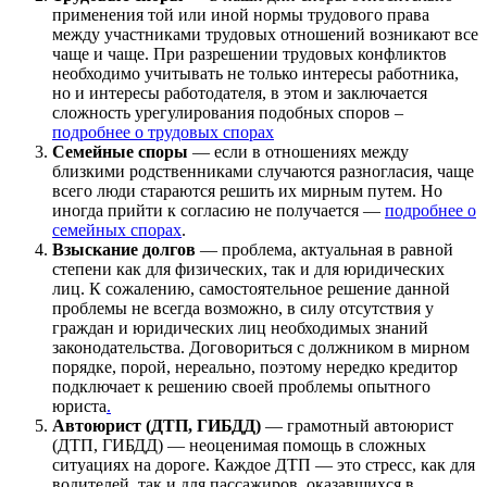
применения той или иной нормы трудового права
между участниками трудовых отношений возникают все
чаще и чаще. При разрешении трудовых конфликтов
необходимо учитывать не только интересы работника,
но и интересы работодателя, в этом и заключается
сложность урегулирования подобных споров –
подробнее о трудовых спорах
Семейные споры
— если в отношениях между
близкими родственниками случаются разногласия, чаще
всего люди стараются решить их мирным путем. Но
иногда прийти к согласию не получается —
подробнее о
семейных спорах
.
Взыскание долгов
— проблема, актуальная в равной
степени как для физических, так и для юридических
лиц. К сожалению, самостоятельное решение данной
проблемы не всегда возможно, в силу отсутствия у
граждан и юридических лиц необходимых знаний
законодательства. Договориться с должником в мирном
порядке, порой, нереально, поэтому нередко кредитор
подключает к решению своей проблемы опытного
юриста
.
Автоюрист (ДТП, ГИБДД)
— грамотный автоюрист
(ДТП, ГИБДД) — неоценимая помощь в сложных
ситуациях на дороге. Каждое ДТП — это стресс, как для
водителей, так и для пассажиров, оказавшихся в