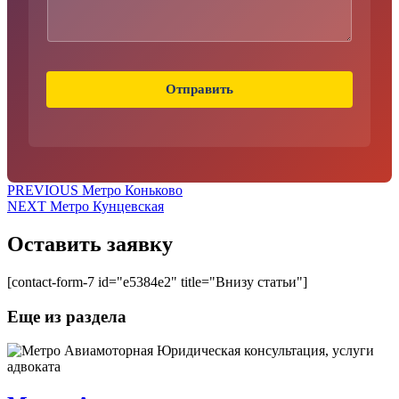
т
Т
е
л
е
Отправить
ф
о
н
Навигация
Предыдущая
PREVIOUS
Метро Коньково
Следующая
запись:
NEXT
Метро Кунцевская
по
запись:
записям
Оставить заявку
[contact-form-7 id="e5384e2" title="Внизу статьи"]
Еще из раздела