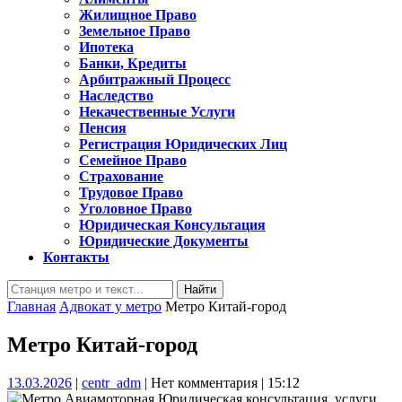
Жилищное Право
Земельное Право
Ипотека
Банки, Кредиты
Арбитражный Процесс
Наследство
Некачественные Услуги
Пенсия
Регистрация Юридических Лиц
Семейное Право
Страхование
Трудовое Право
Уголовное Право
Юридическая Консультация
Юридические Документы
Контакты
Кнопка
Найти:
Закрыть
Главная
Адвокат у метро
Метро Китай-город
Метро Китай-город
13.03.2026
centr_adm
13.03.2026
|
centr_adm
|
Нет комментария
|
15:12