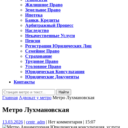
Жилищное Право
Земельное Право
Ипотека
Банки, Кредиты
Арбитражный Процесс
Наследство
Некачественные Услуги
Пенсия
Регистрация Юридических Лиц
Семейное Право
Страхование
Трудовое Право
Уголовное Право
Юридическая Консультация
Юридические Документы
Контакты
Кнопка
Найти:
Закрыть
Главная
Адвокат у метро
Метро Лухмановская
Метро Лухмановская
13.03.2026
centr_adm
13.03.2026
|
centr_adm
|
Нет комментария
|
15:07