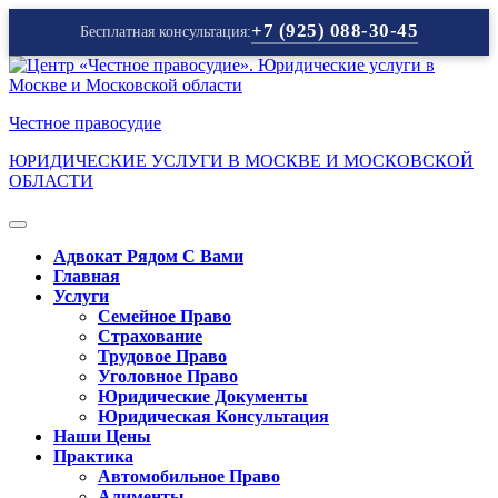
+7 (925) 088-30-45
Бесплатная консультация:
Перейти
к
содержимому
Честное правосудие
ЮРИДИЧЕСКИЕ УСЛУГИ В МОСКВЕ И МОСКОВСКОЙ
ОБЛАСТИ
Кнопка
Открыть
Адвокат Рядом С Вами
Главная
Услуги
Семейное Право
Страхование
Трудовое Право
Уголовное Право
Юридические Документы
Юридическая Консультация
Наши Цены
Практика
Автомобильное Право
Алименты