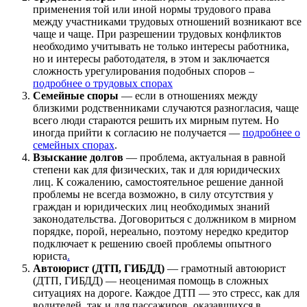
применения той или иной нормы трудового права
между участниками трудовых отношений возникают все
чаще и чаще. При разрешении трудовых конфликтов
необходимо учитывать не только интересы работника,
но и интересы работодателя, в этом и заключается
сложность урегулирования подобных споров –
подробнее о трудовых спорах
Семейные споры
— если в отношениях между
близкими родственниками случаются разногласия, чаще
всего люди стараются решить их мирным путем. Но
иногда прийти к согласию не получается —
подробнее о
семейных спорах
.
Взыскание долгов
— проблема, актуальная в равной
степени как для физических, так и для юридических
лиц. К сожалению, самостоятельное решение данной
проблемы не всегда возможно, в силу отсутствия у
граждан и юридических лиц необходимых знаний
законодательства. Договориться с должником в мирном
порядке, порой, нереально, поэтому нередко кредитор
подключает к решению своей проблемы опытного
юриста
.
Автоюрист (ДТП, ГИБДД)
— грамотный автоюрист
(ДТП, ГИБДД) — неоценимая помощь в сложных
ситуациях на дороге. Каждое ДТП — это стресс, как для
водителей, так и для пассажиров, оказавшихся в