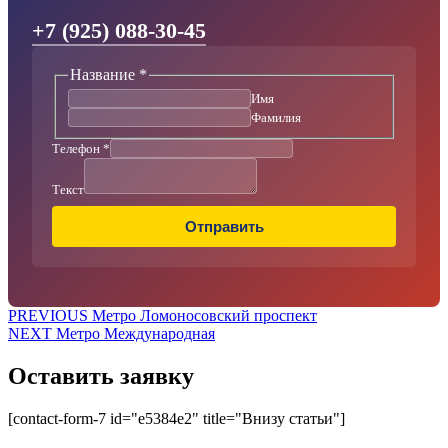
+7 (925) 088-30-45
Название
*
Имя
Фамилия
Телефон
*
Телефон
Текст
Текст
Название
Отправить
Навигация
Предыдущая
PREVIOUS
Метро Ломоносовский проспект
Следующая
запись:
NEXT
Метро Международная
по
запись:
записям
Оставить заявку
[contact-form-7 id="e5384e2" title="Внизу статьи"]