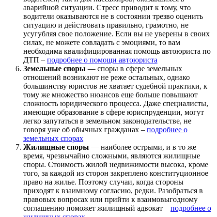
аварийной ситуации. Стресс приводит к тому, что
водители оказываются не в состоянии трезво оценить
ситуацию и действовать правильно, грамотно, не
усугубляя свое положение. Если вы не уверены в своих
силах, не можете совладать с эмоциями, то вам
необходима квалифицированная помощь автоюриста по
ДТП –
подробнее о помощи автоюриста
Земельные споры
— споры в сфере земельных
отношений возникают не реже остальных, однако
большинству юристов не хватает судебной практики, к
тому же множество нюансов еще больше повышают
сложность юридического процесса. Даже специалисты,
имеющие образование в сфере юриспруденции, могут
легко запутаться в земельном законодательстве, не
говоря уже об обычных гражданах –
подробнее о
земельных спорах
Жилищные споры
— наиболее острыми, и в то же
время, чрезвычайно сложными, являются жилищные
споры. Стоимость жилой недвижимости высока, кроме
того, за каждой из сторон закреплено конституционное
право на жилье. Поэтому случаи, когда стороны
приходят к взаимному согласию, редки. Разобраться в
правовых вопросах или прийти к взаимовыгодному
соглашению поможет жилищный адвокат –
подробнее о
жилищных спорах