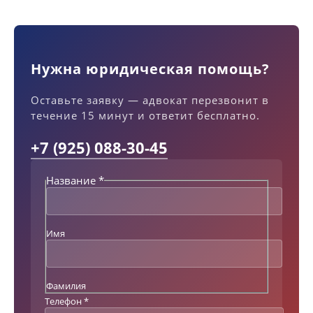
Нужна юридическая помощь?
Оставьте заявку — адвокат перезвонит в
течение 15 минут и ответит бесплатно.
+7 (925) 088-30-45
Название
*
Н
а
з
в
Имя
а
н
и
е
Фамилия
Т
Телефон
*
е