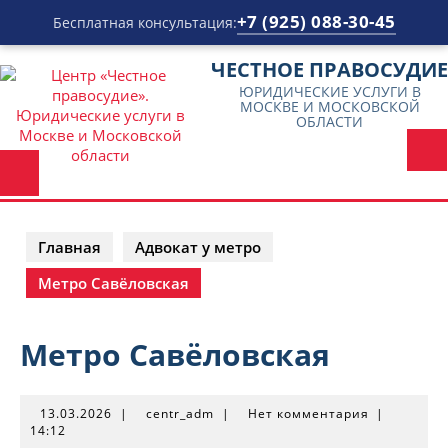
+7 (925) 088-30-45
Бесплатная консультация:
Перейти
ЧЕСТНОЕ ПРАВОСУДИЕ
к
ЮРИДИЧЕСКИЕ УСЛУГИ В
содержимому
МОСКВЕ И МОСКОВСКОЙ
ОБЛАСТИ
Главная
Адвокат у метро
Метро Савёловская
Метро Савёловская
13.03.2026
centr_adm
13.03.2026
|
centr_adm
|
Нет комментария
|
14:12