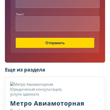
к
с
т
Текст
Т
е
л
е
ф
о
Отправить
н
Еще из раздела
Метро
Метро Авиамоторная