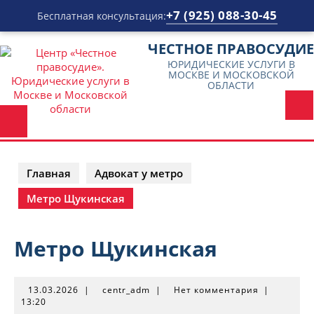
+7 (925) 088-30-45
Бесплатная консультация:
Перейти
ЧЕСТНОЕ ПРАВОСУДИЕ
к
ЮРИДИЧЕСКИЕ УСЛУГИ В
содержимому
МОСКВЕ И МОСКОВСКОЙ
ОБЛАСТИ
Главная
Адвокат у метро
Метро Щукинская
Метро Щукинская
13.03.2026
centr_adm
13.03.2026
|
centr_adm
|
Нет комментария
|
13:20