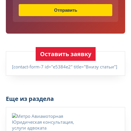
н
и
Отправить
е
Оставить заявку
[contact-form-7 id="e5384e2" title="Внизу статьи"]
Еще из раздела