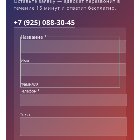
Оставьте заявку — адвокат перезвонит в
течение 15 минут и ответит бесплатно.
+7 (925) 088-30-45
Название
*
Т
е
к
с
Имя
т
Т
е
л
Фамилия
е
Телефон
*
ф
о
н
Н
Текст
а
з
в
а