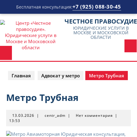
+7 (925) 088-30-45
Бесплатная консультация:
Перейти
ЧЕСТНОЕ ПРАВОСУДИЕ
к
ЮРИДИЧЕСКИЕ УСЛУГИ В
содержимому
МОСКВЕ И МОСКОВСКОЙ
ОБЛАСТИ
Главная
Адвокат у метро
Метро Трубная
Метро Трубная
13.03.2026
centr_adm
13.03.2026
|
centr_adm
|
Нет комментария
|
13:53