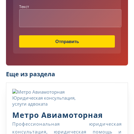
в
Текст
а
н
и
е
Т
е
Отправить
к
с
т
Т
е
Еще из раздела
л
е
ф
о
н
Метро
Метро Авиамоторная
Авиамо
Профессиональная юридическая
консультация, юридическая помощь и