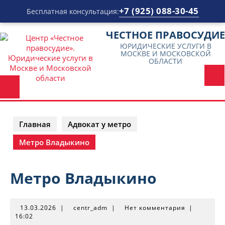
+7 (925) 088-30-45
Бесплатная консультация:
Перейти
ЧЕСТНОЕ ПРАВОСУДИЕ
к
ЮРИДИЧЕСКИЕ УСЛУГИ В
содержимому
МОСКВЕ И МОСКОВСКОЙ
ОБЛАСТИ
Главная
Адвокат у метро
Метро Владыкино
Метро Владыкино
13.03.2026
centr_adm
13.03.2026
|
centr_adm
|
Нет комментария
|
16:02