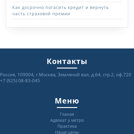
Как досрочно погасить кредит и вернуть
часть страховой премии
Контакты
Россия, 109004, г.Москва, Земляной вал, д.64, стр.2, оф.720
+7 (925) 08-83-045
Меню
Гланая
Адвокат у метро
Практика
Наши цены