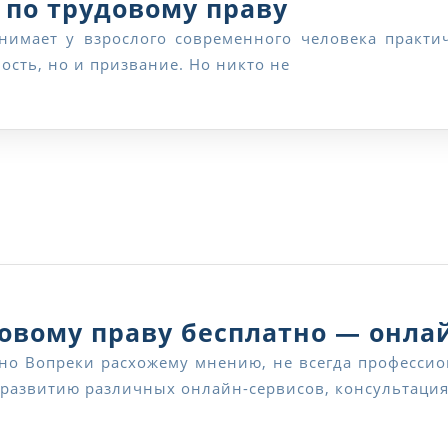
Консульта
 по трудовому праву
юриста
сть, но и призвание. Но никто не
онлайн
по
трудовому
праву
овому праву бесплатно — онла
я развитию различных онлайн-сервисов, консультац