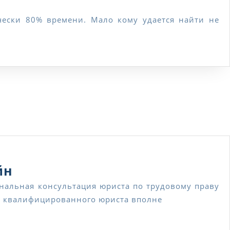
ции
Консультация
йн
юриста
ия квалифицированного юриста вполне
по
трудовому