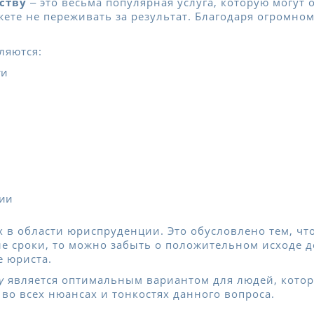
ству
‒ это весьма популярная услуга, которую могут
жете не переживать за результат. Благодаря огромн
ляются:
ти
ции
 в области юриспруденции. Это обусловлено тем, чт
 сроки, то можно забыть о положительном исходе де
е юриста.
у
является оптимальным вариантом для людей, котор
о всех нюансах и тонкостях данного вопроса.