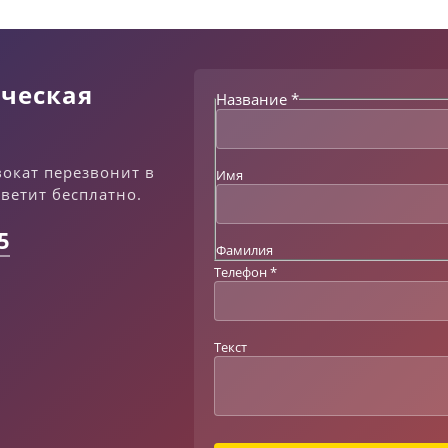
ческая
Название
*
вокат перезвонит в
Имя
тветит бесплатно.
5
Фамилия
Телефон
*
Т
Текст
е
к
с
т
Т