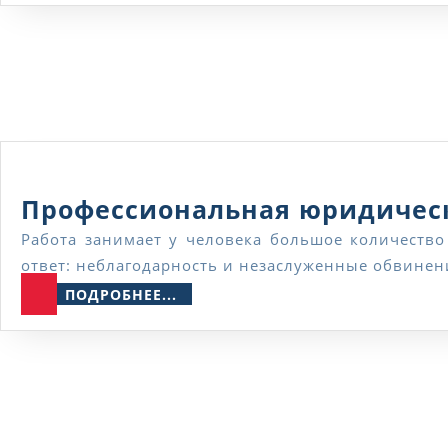
Профессиональная юридическ
Работа занимает у человека большое количество времени. Нередко люди годами остаются верны собственному призванию, и что же они получают в
ответ: неблагодарность и незаслуженные обвинени
ПОДРОБНЕЕ...
ПОДРОБНЕЕ...