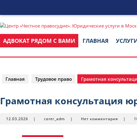
Перейти
к
содержимому
АДВОКАТ РЯДОМ С ВАМИ
ГЛАВНАЯ
УСЛУГ
Главная
Трудовое право
Грамотная консультаци
Грамотная консультация юр
12.03.2026
centr_adm
12.03.2026
|
centr_adm
|
Нет комментария
|
1