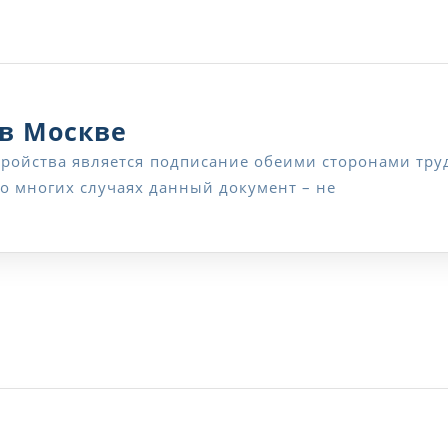
отказ
подписать
дополнитель
соглашение
Адвокат
 в Москве
об
по
изменениях
во многих случаях данный документ – не
трудовым
трудового
спорам
договора
в
Москве