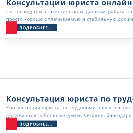
Консультации юриста онлайн
По последним статистическим данным работа занимает у взрослого современного человека практически 80% времени. Мало кому удается найти не
просто хорошо оплачиваемую и стабильную должно
ПОДРОБНЕЕ...
ПОДРОБНЕЕ...
Консультация юриста по труд
Консультация юриста по трудовому праву бесплатно Вопреки расхожему мнению, не всегда профессиональная консультация юриста по трудовому праву
должна стоить больших денег. Сегодня, благодар
ПОДРОБНЕЕ...
ПОДРОБНЕЕ...