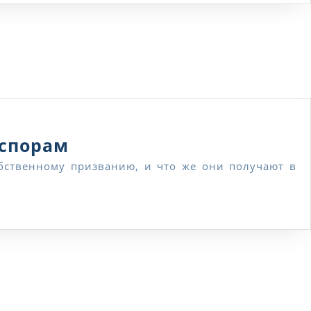
праву
бесплатно
—
онлайн
Профессиональная
 спорам
юридическая
консультация
по
трудовым
спорам