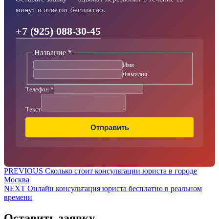
минут и ответит бесплатно.
+7 (925) 088-30-45
Название
*
Телефон
Название
Имя
Текст
Фамилия
Телефон
*
Текст
Отправить
Навигация
Предыдущая
PREVIOUS
Сколько стоит консультации юриста в городе
запись:
Москва
по
Следующая
NEXT
Онлайн консультация юриста бесплатно в реальном
записям
запись:
времени
Оставить заявку