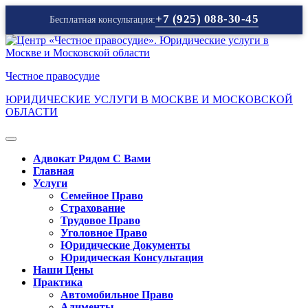
+7 (925) 088-30-45
Бесплатная консультация:
Перейти
к
содержимому
Честное правосудие
ЮРИДИЧЕСКИЕ УСЛУГИ В МОСКВЕ И МОСКОВСКОЙ
ОБЛАСТИ
Кнопка
Открыть
Адвокат Рядом С Вами
Главная
Услуги
Семейное Право
Страхование
Трудовое Право
Уголовное Право
Юридические Документы
Юридическая Консультация
Наши Цены
Практика
Автомобильное Право
Алименты