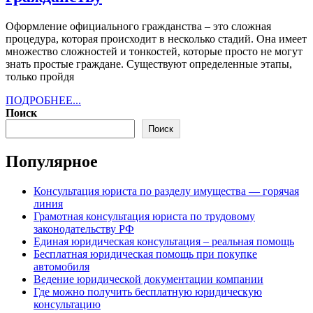
опытного
Оформление официального гражданства ‒ это сложная
юриста
процедура, которая происходит в несколько стадий. Она имеет
по
множество сложностей и тонкостей, которые просто не могут
знать простые граждане. Существуют определенные этапы,
гражданству
только пройдя
ПОДРОБНЕЕ...
ПОДРОБНЕЕ...
Поиск
Поиск
Популярное
Консультация юриста по разделу имущества — горячая
линия
Грамотная консультация юриста по трудовому
законодательству РФ
Единая юридическая консультация ‒ реальная помощь
Бесплатная юридическая помощь при покупке
автомобиля
Ведение юридической документации компании
Где можно получить бесплатную юридическую
консультацию