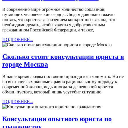
консульт
В современно мире огромное количество соблазнов,
юриста
путающих человеческие сердца. Людям довольно тяжело
бесплатн
понять, что кроется за значением конкретного закона, что
необходимо делать, чтобы являться добросовестным
в
гражданином Российской Федерации, а также,
реальном
ПОДРОБНЕЕ...
ПОДРОБНЕЕ...
времени
Сколько стоит консультации юриста в
Сколько
городе Москва
стоит
В наше время людям постоянно приходится экономить. Но не
консультации
во всех случаях экономия равна рациональному подходу к
юриста
современной жизни, ведь иногда за дешевизной кроется
обман, пустота, который лишь усугубит ситуацию.
в
ПОДРОБНЕЕ...
городе
ПОДРОБНЕЕ...
Москва
Консультация опытного юриста по
Консультация
гражданству