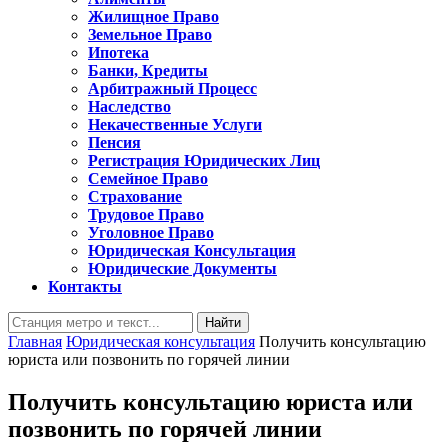
Жилищное Право
Земельное Право
Ипотека
Банки, Кредиты
Арбитражный Процесс
Наследство
Некачественные Услуги
Пенсия
Регистрация Юридических Лиц
Семейное Право
Страхование
Трудовое Право
Уголовное Право
Юридическая Консультация
Юридические Документы
Контакты
Кнопка
Найти:
Закрыть
Главная
Юридическая консультация
Получить консультацию
юриста или позвонить по горячей линии
Получить консультацию юриста или
позвонить по горячей линии