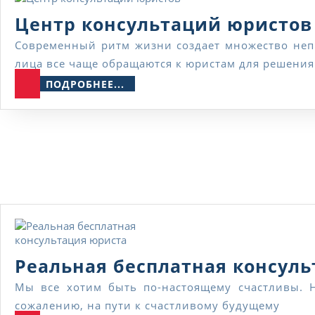
Центр консультаций юристов
Современный ритм жизни создает множество неприятных случаев, в которых без юридической консультации не обойтись. Юридические и физические
лица все чаще обращаются к юристам для решения
ПОДРОБНЕЕ...
ПОДРОБНЕЕ...
Реальная бесплатная консул
Мы все хотим быть по-настоящему счастливы. Но что такое счастье – это равновесие во всех сферах жизни: работе, семье, в быту, в достатке. К
сожалению, на пути к счастливому будущему