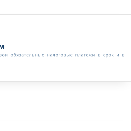
Как
ом
получить
рассрочку
по
уплате
налогов
физическим
лицом