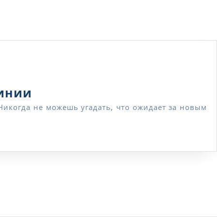
времени
Получить
линии
консультацию
юриста
или
позвонить
по
горячей
линии