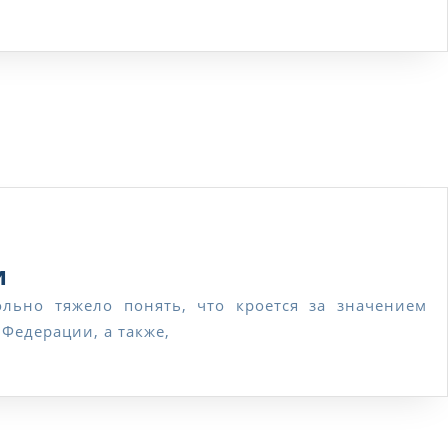
Онлайн
и
консультация
Федерации, а также,
юриста
бесплатно
в
реальном