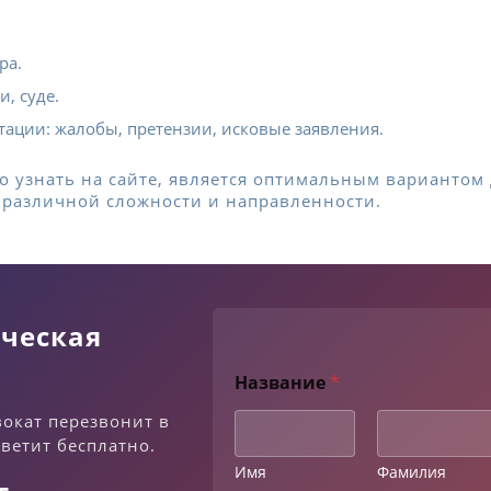
ра.
, суде.
ации: жалобы, претензии, исковые заявления.
 узнать на сайте, является оптимальным вариантом 
 различной сложности и направленности.
ческая
Название
*
вокат перезвонит в
тветит бесплатно.
Имя
Фамилия