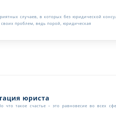
Центр
консультаций
 своих проблем, ведь порой, юридическая
юристов
Реальная
ьтация юриста
бесплатная
консультация