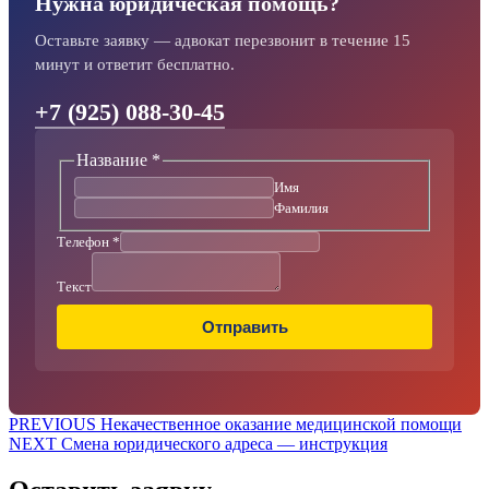
Нужна юридическая помощь?
Оставьте заявку — адвокат перезвонит в течение 15
минут и ответит бесплатно.
+7 (925) 088-30-45
Название
*
Имя
Фамилия
Телефон
*
Телефон
Текст
Текст
Название
Отправить
Навигация
Предыдущая
PREVIOUS
Некачественное оказание медицинской помощи
Следующая
запись:
NEXT
Cмена юридического адреса — инструкция
по
запись:
записям