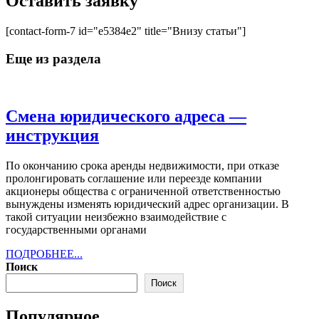
Оставить заявку
[contact-form-7 id="e5384e2" title="Внизу статьи"]
Еще из раздела
Cмена юридического адреса —
Cмена
инструкция
юридического
По окончанию срока аренды недвижимости, при отказе
адреса
пролонгировать соглашение или переезде компании
—
акционеры общества с ограниченной ответственностью
вынуждены изменять юридический адрес организации. В
инструкция
такой ситуации неизбежно взаимодействие с
государственными органами
ПОДРОБНЕЕ...
ПОДРОБНЕЕ...
Поиск
Поиск
Популярное