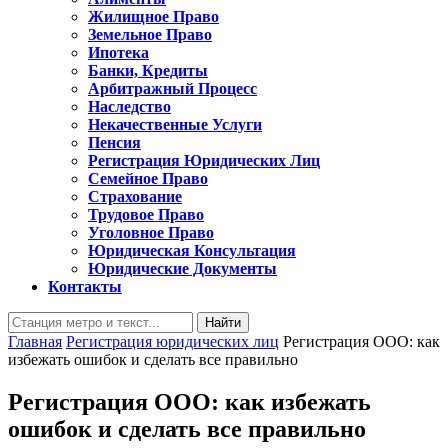
Жилищное Право
Земельное Право
Ипотека
Банки, Кредиты
Арбитражный Процесс
Наследство
Некачественные Услуги
Пенсия
Регистрация Юридических Лиц
Семейное Право
Страхование
Трудовое Право
Уголовное Право
Юридическая Консультация
Юридические Документы
Контакты
Кнопка
Найти:
Закрыть
Главная
Регистрация юридических лиц
Регистрация ООО: как
избежать ошибок и сделать все правильно
Регистрация ООО: как избежать
ошибок и сделать все правильно