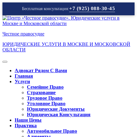
+7 (925) 088-30-45
Бесплатная консультация:
Перейти
к
содержимому
Честное правосудие
ЮРИДИЧЕСКИЕ УСЛУГИ В МОСКВЕ И МОСКОВСКОЙ
ОБЛАСТИ
Кнопка
Открыть
Адвокат Рядом С Вами
Главная
Услуги
Семейное Право
Страхование
Трудовое Право
Уголовное Право
Юридические Документы
Юридическая Консультация
Наши Цены
Практика
Автомобильное Право
Алименты