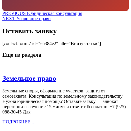
л
е
ф
Навигация
Предыдущая
PREVIOUS
Юридическая консультация
о
Следующая
запись:
NEXT
Уголовное право
по
н
запись:
записям
Оставить заявку
[contact-form-7 id="e5384e2" title="Внизу статьи"]
Еще из раздела
Земельное
Земельное право
право
Земельные споры, оформление участков, защита от
самозахвата. Консультация по земельному законодательству
Нужна юридическая помощь? Оставьте заявку — адвокат
перезвонит в течение 15 минут и ответит бесплатно. +7 (925)
088-30-45 Для
ПОДРОБНЕЕ...
ПОДРОБНЕЕ...