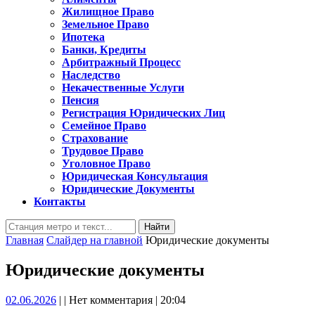
Жилищное Право
Земельное Право
Ипотека
Банки, Кредиты
Арбитражный Процесс
Наследство
Некачественные Услуги
Пенсия
Регистрация Юридических Лиц
Семейное Право
Страхование
Трудовое Право
Уголовное Право
Юридическая Консультация
Юридические Документы
Контакты
Кнопка
Найти:
Закрыть
Главная
Слайдер на главной
Юридические документы
Юридические документы
02.06.2026
02.06.2026
|
|
Нет комментария
|
20:04