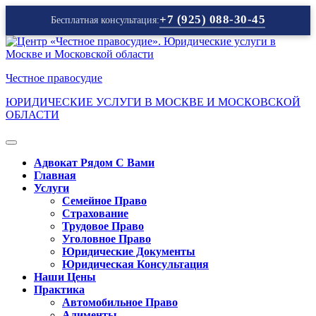
+7 (925) 088-30-45
Бесплатная консультация:
Перейти
к
содержимому
Честное правосудие
ЮРИДИЧЕСКИЕ УСЛУГИ В МОСКВЕ И МОСКОВСКОЙ
ОБЛАСТИ
Кнопка
Открыть
Адвокат Рядом С Вами
Главная
Услуги
Семейное Право
Страхование
Трудовое Право
Уголовное Право
Юридические Документы
Юридическая Консультация
Наши Цены
Практика
Автомобильное Право
Алименты