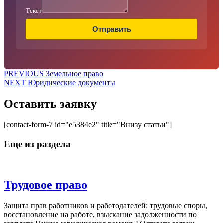
Текст
Отправить
Навигация
Предыдущая
PREVIOUS
Земельное право
Следующая
запись:
NEXT
Юридические документы
по
запись:
записям
Оставить заявку
[contact-form-7 id="e5384e2" title="Внизу статьи"]
Еще из раздела
Трудовое
Трудовое право
право
Защита прав работников и работодателей: трудовые споры,
восстановление на работе, взыскание задолженности по