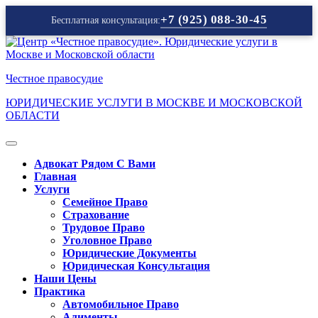
+7 (925) 088-30-45
Бесплатная консультация:
Перейти
к
содержимому
Честное правосудие
ЮРИДИЧЕСКИЕ УСЛУГИ В МОСКВЕ И МОСКОВСКОЙ
ОБЛАСТИ
Кнопка
Открыть
Адвокат Рядом С Вами
Главная
Услуги
Семейное Право
Страхование
Трудовое Право
Уголовное Право
Юридические Документы
Юридическая Консультация
Наши Цены
Практика
Автомобильное Право
Алименты