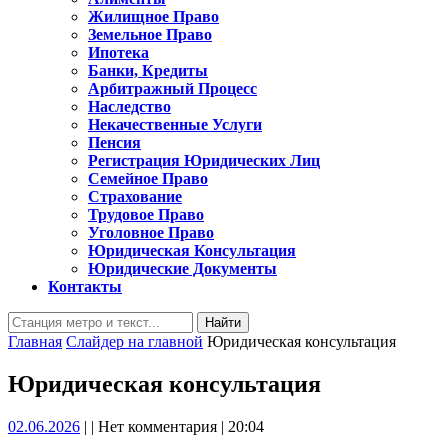
Жилищное Право
Земельное Право
Ипотека
Банки, Кредиты
Арбитражный Процесс
Наследство
Некачественные Услуги
Пенсия
Регистрация Юридических Лиц
Семейное Право
Страхование
Трудовое Право
Уголовное Право
Юридическая Консультация
Юридические Документы
Контакты
Кнопка
Найти:
Закрыть
Главная
Слайдер на главной
Юридическая консультация
Юридическая консультация
02.06.2026
02.06.2026
|
|
Нет комментария
|
20:04