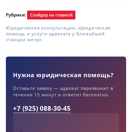
Рубрики:
Слайдер на главной
Юридические консультации, юридическая
помощь и услуги адвоката у ближайшей
станции метро
Нужна юридическая помощь?
Оставьте заявку — адвокат перезвонит в
течение 15 минут и ответит бесплатно.
+7 (925) 088-30-45
Т