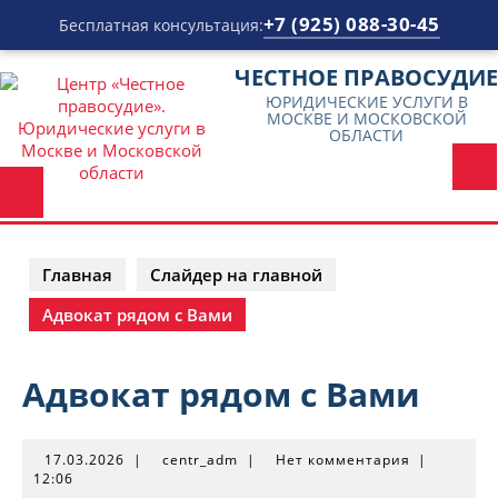
+7 (925) 088-30-45
Бесплатная консультация:
Перейти
ЧЕСТНОЕ ПРАВОСУДИЕ
к
ЮРИДИЧЕСКИЕ УСЛУГИ В
содержимому
МОСКВЕ И МОСКОВСКОЙ
ОБЛАСТИ
Главная
Слайдер на главной
Адвокат рядом с Вами
Адвокат рядом с Вами
17.03.2026
centr_adm
17.03.2026
|
centr_adm
|
Нет комментария
|
12:06