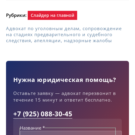
Рубрики:
Слайдер на главной
Адвокат по уголовным делам, сопровождение
на стадиях предварительного и судебного
следствия, апелляции, надзорные жалобы
Нужна юридическая помощь?
Оставьте заявку — адвокат перезвонит в
течение 15 минут и ответит бесплатно.
+7 (925) 088-30-45
Название
*
Т
е