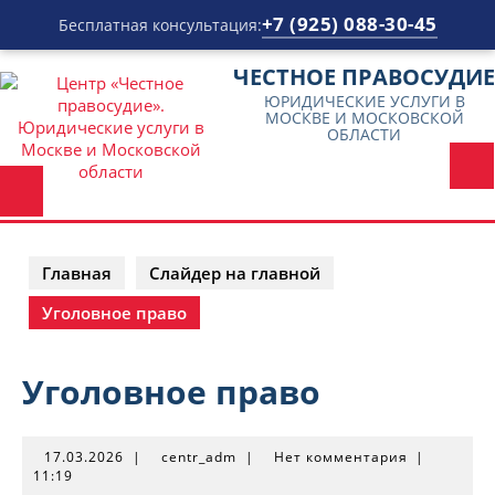
+7 (925) 088-30-45
Бесплатная консультация:
Перейти
ЧЕСТНОЕ ПРАВОСУДИЕ
к
ЮРИДИЧЕСКИЕ УСЛУГИ В
содержимому
МОСКВЕ И МОСКОВСКОЙ
ОБЛАСТИ
Главная
Слайдер на главной
Уголовное право
Уголовное право
17.03.2026
centr_adm
17.03.2026
|
centr_adm
|
Нет комментария
|
11:19