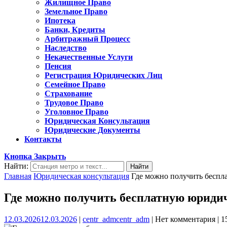
Жилищное Право
Земельное Право
Ипотека
Банки, Кредиты
Арбитражный Процесс
Наследство
Некачественные Услуги
Пенсия
Регистрация Юридических Лиц
Семейное Право
Страхование
Трудовое Право
Уголовное Право
Юридическая Консультация
Юридические Документы
Контакты
Кнопка Закрыть
Найти:
Главная
Юридическая консультация
Где можно получить беспл
Где можно получить бесплатную юриди
12.03.2026
12.03.2026
|
centr_adm
centr_adm
|
Нет комментария
|
1