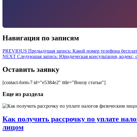
Навигация по записям
PREVIOUS
Предыдущая запись:
Какой номер телефона беспла
NEXT
Следующая запись:
Юридическая консультация, кодекс,
Оставить заявку
[contact-form-7 id="e5384e2" title="Внизу статьи"]
Еще из раздела
Как получить рассрочку по уплате нал
лицом