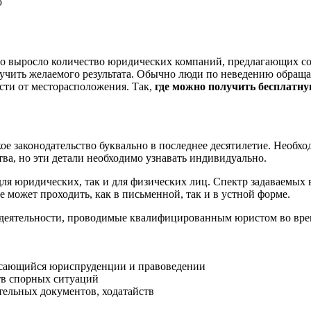
 выросло количество юридических компаний, предлагающих собс
олучить желаемого результата. Обычно люди по неведению обраща
ти от месторасположения. Так,
где можно получить бесплатн
ое законодательство буквально в последнее десятилетие. Необх
тва, но эти детали необходимо узнавать индивидуально.
для юридических, так и для физических лиц. Спектр задаваемых
 может проходить, как в письменной, так и в устной форме.
еятельности, проводимые квалифицированным юристом во врем
асающийся юриспруденции и правоведении
тв спорных ситуаций
тельных документов, ходатайств