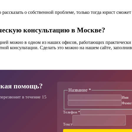
 рассказать о собственной проблеме, только тогда юрист сможе
ческую консультацию в Москве?
цией можно в одном из наших офисов, работающих практически в
тной консультации. Сделать это можно на нашем сайте, заполнив
кая помощь?
Название
*
перезвонит в течение 15
Имя
Фами
Текст
Телефон
*
Название
Телефон
Текст