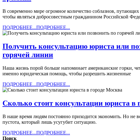
В современно мире огромное количество соблазнов, путающих человеческие сердца. Людям довольно тяжело понять, что кроется за значением конкретного закона, что необходимо делать,
чтобы являться добросовестным гражданином Российской Феде
ПОДРОБНЕЕ...
ПОДРОБНЕЕ...
Получить консультацию юриста или по
горячей линии
Наша жизнь порой больше напоминает американские горки, чем спокойную и размеренную прогулку. Никогда не можешь угадать, что ожидает за новым поворотом. Нередко нам требуется
именно юридическая помощь, чтобы разрешить жизненные
ПОДРОБНЕЕ...
ПОДРОБНЕЕ...
Сколько стоит консультации юриста в 
В наше время людям постоянно приходится экономить. Но не во всех случаях экономия равна рациональному подходу к современной жизни, ведь иногда за дешевизной кроется обман,
пустота, который лишь усугубит ситуацию.
ПОДРОБНЕЕ...
ПОДРОБНЕЕ...
Поиск