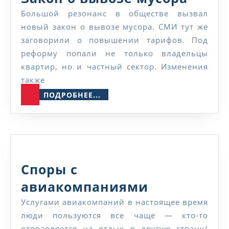
о
Большой резонанс в обществе вызвал
новый закон о вывозе мусора. СМИ тут же
выво
заговорили о повышении тарифов. Под
мусо
реформу попали не только владельцы
квартир, но и частный сектор. Изменения
также
ПОДРОБНЕЕ...
ПОДРОБНЕЕ...
Споры с
Споры
авиакомпаниями
с
Услугами авиакомпаний в настоящее время
люди пользуются все чаще — кто-то
авиакомп
отправляется на отдых в другую страну/