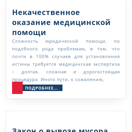
и
е
Некачественное
оказание медицинской
Некачественное
помощи
оказание
Сложность юридической помощи, по
подобного рода проблемам, в том, что
медицинской
почти в 100% случаев для установления
помощи
истины требуется медицинская экспертиза
– долгая, сложная и дорогостоящая
процедура. Иного пути, к сожалению,
ПОДРОБНЕЕ...
ПОДРОБНЕЕ...
Зако
Закон о вывозе мусора