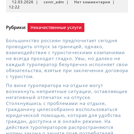
12.03.2026
centr_adm
12.03.2026
|
centr_adm
|
Нет комментария
|
12:22
Рубрики:
Некачественные услуги
Большинство россиян предпочитает сегодня
проводить отпуск за границей, однако,
взаимодействие с туристическими компаниями
не всегда проходит гладко. Увы, но далеко не
каждый туроператор безупречно исполняет свои
обязательства, взятые при заключении договора
с туристом.
По вине туроператора на отдыхе могут
возникнуть неприятные ситуации, оставляющие
негативный отпечаток на отпуске.
Столкнувшись с проблемами на отдыхе,
гражданину целесообразно воспользоваться
юридической помощью, которая для удобства
граждан, доступна и в онлайн режиме. На
действия туроператоров распространяются
нормы закона о защите прав потребителей,