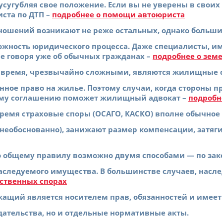
усугубляя свое положение. Если вы не уверены в своих
ста по ДТП –
подробнее о помощи автоюриста
ошений возникают не реже остальных, однако большин
жность юридического процесса. Даже специалисты, и
не говоря уже об обычных гражданах –
подробнее о зем
е время, чрезвычайно сложными, являются жилищные 
онное право на жилье. Поэтому случаи, когда стороны п
ому соглашению поможет жилищный адвокат –
подробн
ремя страховые споры (ОСАГО, КАСКО) вполне обычное
необоснованно), занижают размер компенсации, затяг
 общему правилу возможно двумя способами — по зако
аследуемого имущества. В большинстве случаев, насл
дственных спорах
щий является носителем прав, обязанностей и имеет
ательства, но и отдельные нормативные акты.