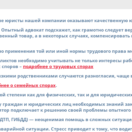
 юристы нашей компании оказывают качественную ю
Опытный адвокат подскажет, как грамотно следует верн
венный товар, а в некоторых случаях, компенсировать
но применения той или иной нормы трудового права 
иктов необходимо учитывать не только интересы работ
 споров –
подробнее о трудовых спорах
зкими родственниками случаются разногласия, чаще 
нее о семейных спорах
.
ой степени как для физических, так и для юридически
я у граждан и юридических лиц необходимых знаний за
едитор подключает к решению своей проблемы опытного
ТП, ГИБДД) — неоценимая помощь в сложных ситуациях 
аварийной ситуации. Стресс приводит к тому, что води