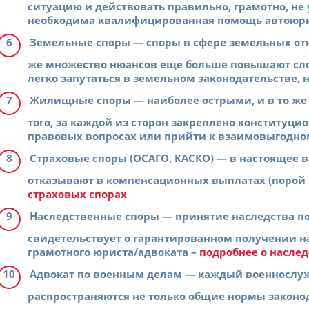
ситуацию и действовать правильно, грамотно, не 
необходима квалифицированная помощь автоюри
Земельные споры
— споры в сфере земельных отн
же множество нюансов еще больше повышают сло
легко запутаться в земельном законодательстве, 
Жилищные споры
— наиболее острыми, и в то ж
того, за каждой из сторон закреплено конституци
правовых вопросах или прийти к взаимовыгодн
Страховые споры (ОСАГО, КАСКО)
— в настоящее в
отказывают в компенсационных выплатах (порой 
страховых спорах
Наследственные споры
— принятие наследства по
свидетельствует о гарантированном получении н
грамотного юриста/адвоката –
подробнее о насле
Адвокат по военным делам
— каждый военнослужа
распространяются не только общие нормы законод