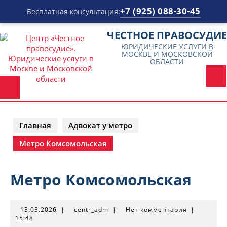
+7 (925) 088-30-45
Бесплатная консультация:
Перейти
ЧЕСТНОЕ ПРАВОСУДИЕ
к
ЮРИДИЧЕСКИЕ УСЛУГИ В
содержимому
МОСКВЕ И МОСКОВСКОЙ
ОБЛАСТИ
Главная
Адвокат у метро
Метро Комсомольская
Метро Комсомольская
13.03.2026
centr_adm
13.03.2026
|
centr_adm
|
Нет комментария
|
15:48