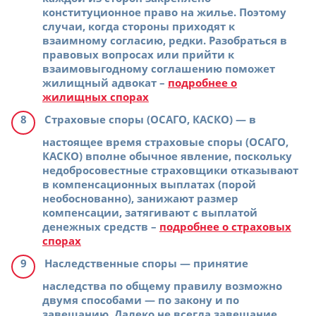
конституционное право на жилье. Поэтому
случаи, когда стороны приходят к
взаимному согласию, редки. Разобраться в
правовых вопросах или прийти к
взаимовыгодному соглашению поможет
жилищный адвокат –
подробнее о
жилищных спорах
Страховые споры (ОСАГО, КАСКО)
— в
настоящее время страховые споры (ОСАГО,
КАСКО) вполне обычное явление, поскольку
недобросовестные страховщики отказывают
в компенсационных выплатах (порой
необоснованно), занижают размер
компенсации, затягивают с выплатой
денежных средств –
подробнее о страховых
спорах
Наследственные споры
— принятие
наследства по общему правилу возможно
двумя способами — по закону и по
завещанию. Далеко не всегда завещание