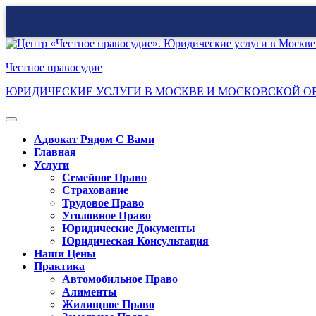
Перейти
к
Честное правосудие
содержимому
ЮРИДИЧЕСКИЕ УСЛУГИ В МОСКВЕ И МОСКОВСКОЙ О
Кнопка
Открыть
Адвокат Рядом С Вами
Главная
Услуги
Семейное Право
Страхование
Трудовое Право
Уголовное Право
Юридические Документы
Юридическая Консультация
Наши Цены
Практика
Автомобильное Право
Алименты
Жилищное Право