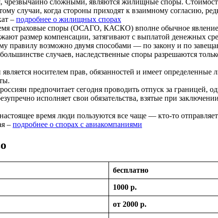
я, чрезвычайно сложными, являются жилищные споры. Стоимость
ому случаи, когда стороны приходят к взаимному согласию, ред
кат –
подробнее о жилищных спорах
емя страховые споры (ОСАГО, КАСКО) вполне обычное явление,
жают размер компенсации, затягивают с выплатой денежных ср
у правилу возможно двумя способами — по закону и по завещани
большинстве случаев, наследственные споры разрешаются тольк
ляется носителем прав, обязанностей и имеет определенные л
ты.
оссиян предпочитает сегодня проводить отпуск за границей, од
безупречно исполняет свои обязательства, взятые при заключени
астоящее время люди пользуются все чаще — кто-то отправляетс
ая –
подробнее о спорах с авиакомпаниями
во
бесплатно
1000 р.
от 2000 р.