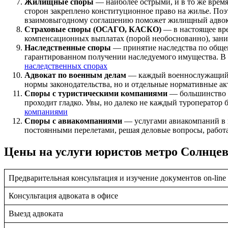
Жилищные споры
— наиболее острыми, и в то же врем
сторон закреплено конституционное право на жилье. Поэт
взаимовыгодному соглашению поможет жилищный адво
Страховые споры (ОСАГО, КАСКО)
— в настоящее вр
компенсационных выплатах (порой необоснованно), зани
Наследственные споры
— принятие наследства по общем
гарантированном получении наследуемого имущества. В 
наследственных спорах
Адвокат по военным делам
— каждый военнослужащий яв
нормы законодательства, но и отдельные нормативные ак
Споры с туристическими компаниями
— большинство р
проходит гладко. Увы, но далеко не каждый туроператор 
компаниями
Споры с авиакомпаниями
— услугами авиакомпаний в н
постоянными перелетами, решая деловые вопросы, работ
Цены на услуги юристов метро Солнце
Предварительная консультация и изучение документов on-line
Консультация адвоката в офисе
Выезд адвоката