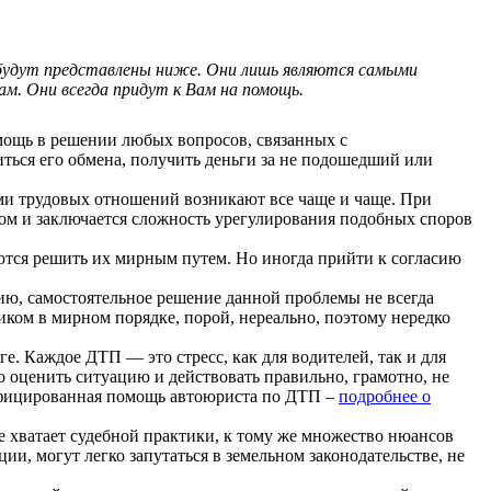
 будут представлены ниже. Они лишь являются самыми
м. Они всегда придут к Вам на помощь.
щь в решении любых вопросов, связанных с
иться его обмена, получить деньги за не подошедший или
и трудовых отношений возникают все чаще и чаще. При
том и заключается сложность урегулирования подобных споров
ются решить их мирным путем. Но иногда прийти к согласию
нию, самостоятельное решение данной проблемы не всегда
иком в мирном порядке, порой, нереально, поэтому нередко
 Каждое ДТП — это стресс, как для водителей, так и для
о оценить ситуацию и действовать правильно, грамотно, не
алифицированная помощь автоюриста по ДТП –
подробнее о
 хватает судебной практики, к тому же множество нюансов
, могут легко запутаться в земельном законодательстве, не