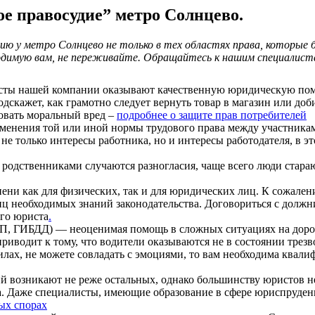
е правосудие” метро Солнцево.
ю у метро Солнцево не только в тех областях права, которые
ходимую вам, не переживайте. Обращайтесь к нашим специалиста
ы нашей компании оказывают качественную юридическую помо
скажет, как грамотно следует вернуть товар в магазин или доб
ровать моральный вред –
подробнее о защите прав потребителей
енения той или иной нормы трудового права между участникам
е только интересы работника, но и интересы работодателя, в э
одственниками случаются разногласия, чаще всего люди стара
пени как для физических, так и для юридических лиц. К сожале
иц необходимых знаний законодательства. Договориться с должн
го юриста
.
 ГИБДД) — неоценимая помощь в сложных ситуациях на дороге.
риводит к тому, что водители оказываются не в состоянии трезв
силах, не можете совладать с эмоциями, то вам необходима кв
 возникают не реже остальных, однако большинству юристов не
Даже специалисты, имеющие образование в сфере юриспруденции
ых спорах