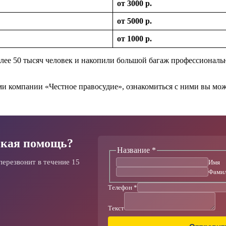
от 3000 р.
от 5000 р.
от 1000 р.
лее 50 тысяч человек и накопили большой багаж профессиональн
 компании «Честное правосудие», ознакомиться с ними вы мож
кая помощь?
Название
*
Текст
Телефон
перезвонит в течение 15
Имя
Название
Фами
Телефон
*
Текст