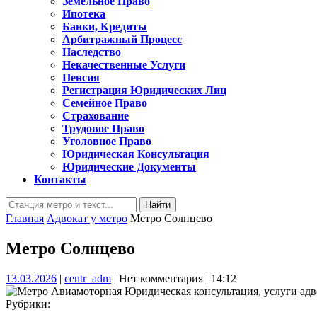
Земельное Право
Ипотека
Банки, Кредиты
Арбитражный Процесс
Наследство
Некачественные Услуги
Пенсия
Регистрация Юридических Лиц
Семейное Право
Страхование
Трудовое Право
Уголовное Право
Юридическая Консультация
Юридические Документы
Контакты
Кнопка
Найти:
Закрыть
Главная
Адвокат у метро
Метро Солнцево
Метро Солнцево
13.03.2026
centr_adm
13.03.2026
|
centr_adm
|
Нет комментария
|
14:12
Рубрики: