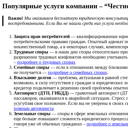
Популярные услуги компании – “Честно
Важно!
Мы оказываем бесплатную юридическую консультаци
востребованными. Если Вы не нашли среди них услуги необ
Защита прав потребителей
— квалифицированные юрист
потребительскими правами граждан. Опытный адвокат под
некачественный товар, а в некоторых случаях, компенси
Трудовые споры
— в наши дни споры относительно прим
разрешении трудовых конфликтов необходимо учитывать н
–
подробнее о трудовых спорах
Семейные споры
— если в отношениях между близкими р
не получается —
подробнее о семейных спорах
.
Взыскание долгов
— проблема, актуальная в равной сте
возможно, в силу отсутствия у граждан и юридических л
кредитор подключает к решению своей проблемы опытно
Автоюрист (ДТП, ГИБДД)
— грамотный автоюрист (ДТП,
пассажиров, оказавшихся в аварийной ситуации. Стресс п
усугубляя свое положение. Если вы не уверены в своих 
помощи автоюриста
Земельные споры
— споры в сфере земельных отношений
еще больше повышают сложность юридического процесса. 
говоря уже об обычных гражданах –
подробнее о земельн