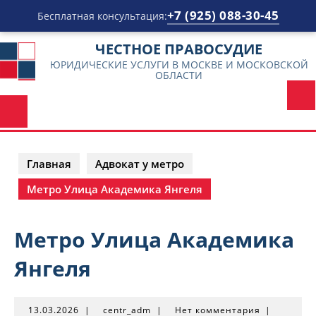
+7 (925) 088-30-45
Бесплатная консультация:
Перейти
ЧЕСТНОЕ ПРАВОСУДИЕ
к
ЮРИДИЧЕСКИЕ УСЛУГИ В МОСКВЕ И МОСКОВСКОЙ
содержимому
ОБЛАСТИ
Главная
Адвокат у метро
Метро Улица Академика Янгеля
Метро Улица Академика
Янгеля
13.03.2026
centr_adm
13.03.2026
|
centr_adm
|
Нет комментария
|