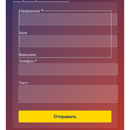
Название
*
Имя
Фамилия
Телефон
*
Т
Текст
е
к
с
т
Т
Отправить
е
л
е