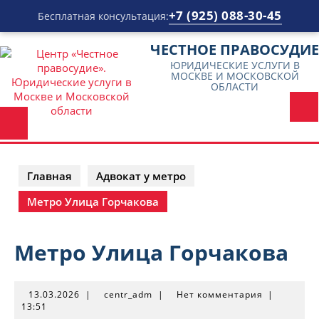
+7 (925) 088-30-45
Бесплатная консультация:
Перейти
ЧЕСТНОЕ ПРАВОСУДИЕ
к
ЮРИДИЧЕСКИЕ УСЛУГИ В
содержимому
МОСКВЕ И МОСКОВСКОЙ
ОБЛАСТИ
Главная
Адвокат у метро
Метро Улица Горчакова
Метро Улица Горчакова
13.03.2026
centr_adm
13.03.2026
|
centr_adm
|
Нет комментария
|
13:51