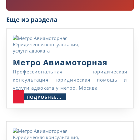
ф
о
н
Еще из раздела
Н
а
з
в
а
н
Метро
Метро Авиамоторная
и
е
Авиамо
Профессиональная юридическая
консультация, юридическая помощь и
услуги адвоката у метро, Москва
ПОДРОБНЕЕ...
ПОДРОБНЕЕ...