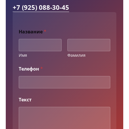
+7 (925) 088-30-45
Т
Название
*
е
л
е
ф
о
Имя
Фамилия
н
Т
Телефон
*
е
к
с
т
Н
а
Текст
з
в
а
н
и