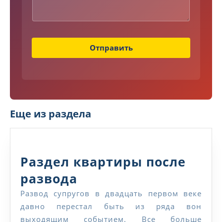
е
Отправить
Еще из раздела
Раздел квартиры после
Раздел
развода
квартиры
Развод супругов в двадцать первом веке
давно перестал быть из ряда вон
после
выходящим событием. Все больше