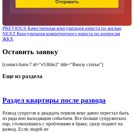
Отправить
Навигация
Предыдущая
PREVIOUS
Качественная консультация юриста по жилью
Следующая
запись:
NEXT
Консультация компетентного юриста по вопросам
по
запись:
ЖКХ
записям
Оставить заявку
[contact-form-7 id="e5384e2" title="Внизу статьи"]
Еще из раздела
Раздел
Раздел квартиры после развода
кварти
Развод супругов в двадцать первом веке давно перестал быть
после
из ряда вон выходящим событием. Все больше супружеских
развода
пар, столкнувшись с проблемами в браке, сразу подают на
развод. Если людей не