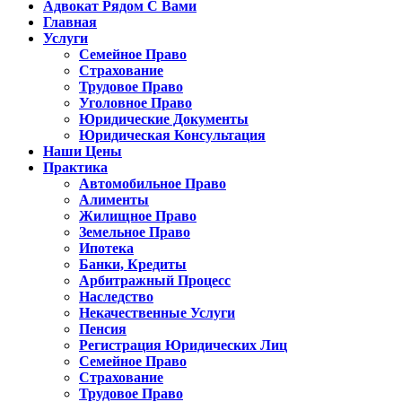
Адвокат Рядом С Вами
Главная
Услуги
Семейное Право
Страхование
Трудовое Право
Уголовное Право
Юридические Документы
Юридическая Консультация
Наши Цены
Практика
Автомобильное Право
Алименты
Жилищное Право
Земельное Право
Ипотека
Банки, Кредиты
Арбитражный Процесс
Наследство
Некачественные Услуги
Пенсия
Регистрация Юридических Лиц
Семейное Право
Страхование
Трудовое Право